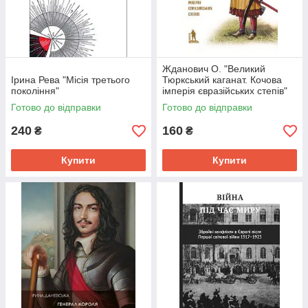
Жданович О. "Великий
Ірина Рева "Місія третього
Тюркський каганат. Кочова
покоління"
імперія євразійських степів"
Готово до відправки
Готово до відправки
240
160
₴
₴
Купити
Купити