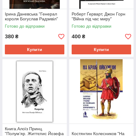
Ірина Даневська "Генерал
Роберт Ґерварт, Джон Горн
короля Богуслав Радзивіл"
"Війна під час миру"
Готово до відправки
Готово до відправки
380
400
₴
₴
Купити
Купити
Книга.Алоїз Принц.
"Полум’яр. Життєпис Йозефа
Костянтин Колесников "На