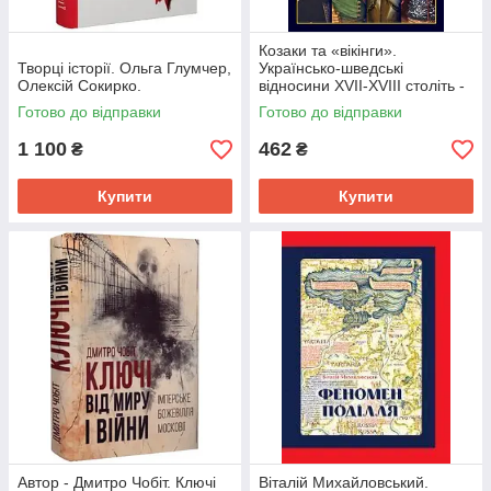
Козаки та «вікінги».
Творці історії. Ольга Глумчер,
Українсько-шведські
Олексій Сокирко.
відносини XVII-XVIII століть -
Тарас Чухліб
Готово до відправки
Готово до відправки
1 100
462
₴
₴
Купити
Купити
Автор - Дмитро Чобіт. Ключі
Віталій Михайловський.