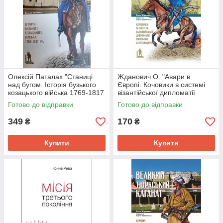
Олексій Паталах "Станиці
Жданович О. "Авари в
над бугом. Історія бузького
Європі. Кочовики в системі
козацького війська 1769-1817
візантійської дипломатії
рр."
раннього середньовіччя"
Готово до відправки
Готово до відправки
349
170
₴
₴
Купити
Купити