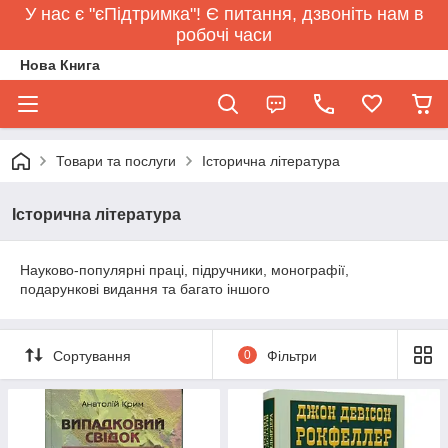
У нас є "єПідтримка"! Є питання, дзвоніть нам в
робочі часи
Нова Книга
Товари та послуги
Історична література
Історична література
Науково-популярні праці, підручники, монографії,
подарункові видання та багато іншого
Сортування
0
Фільтри