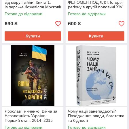
від миру і війни. Книга 1.
ФЕНОМЕН ПОДІЛЛЯ: Історія
Імперське божевілля Московії
регіону в другій половині XIV
(тверд.)
— на початку XVI століття
Готово до відправки
Готово до відправки
690
600
₴
₴
Купити
Купити
Ярослав Тинченко. Війна за
Чому нації занепадають?
Незалежність України.
Походження влади, багатства
Перший етап: 2014–2015
та бідності
роки. Передумови, цифри,
Готово до відправки
Готово до відправки