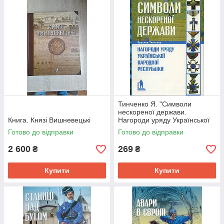
Тинченко Я. "Символи
нескореної держави.
Книга. Князі Вишневецькі
Нагороди уряду Української
Народної Республіки"
Готово до відправки
Готово до відправки
2 600
269
₴
₴
Купити
Купити