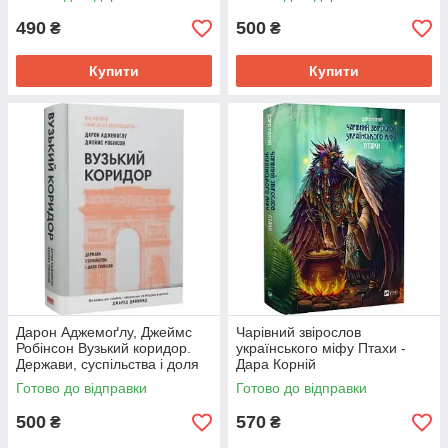
факти.
490
500
₴
₴
Купити
Купити
Дарон Аджемоґлу, Джеймс
Чарівний звірослов
Робінсон Вузький коридор.
українського міфу Птахи -
Держави, суспільства і доля
Дара Корній
свободи (оновл. вид.).
Готово до відправки
Готово до відправки
500
570
₴
₴