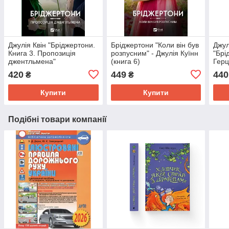
Джулія Квін "Бріджертони.
Бріджертони "Коли він був
Джул
Книга 3. Пропозиція
розпусним" - Джулія Куїнн
"Брі
джентльмена"
(книга 6)
Герц
420
449
440
₴
₴
Купити
Купити
Подібні товари компанії