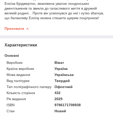
Елоїза Бріджертон, зманіжена увагою лондонських
джентльменів та звикла до галасливого життя в дружній
великій родині... Проте він усміхнувся до неї і хутко збагнув,
що балакливу Елоїзу можна стишити щирим поцілунком!
Приховати
Характеристики
Основні
Виробник
Віват
Країна виробник
Україна
Мова видання
Українська
Вид палітурки
Твердий
Тип поліграфічного паперу
Офсетний
Кількість сторінок
432
Рік видання
2025
ISBN
9786171708938
Стан
Новий