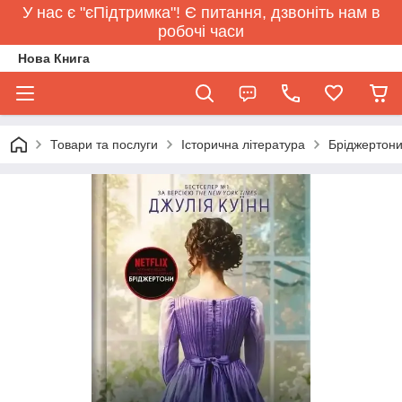
У нас є "єПідтримка"! Є питання, дзвоніть нам в
робочі часи
Нова Книга
Товари та послуги
Історична література
Бріджертони.