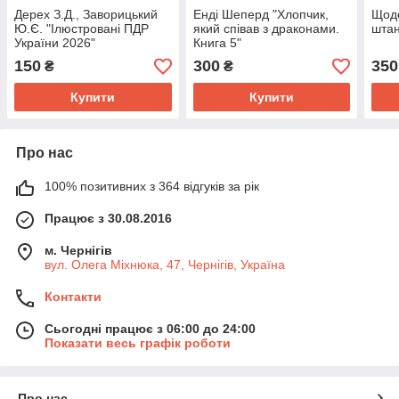
Дерех З.Д., Заворицький
Енді Шеперд "Хлопчик,
Щоде
Ю.Є. "Ілюстровані ПДР
який співав з драконами.
штан
України 2026"
Книга 5"
150
300
350
₴
₴
Купити
Купити
Про нас
100% позитивних з 364 відгуків за рік
Працює з 30.08.2016
м. Чернігів
вул. Олега Міхнюка, 47, Чернігів, Україна
Контакти
Сьогодні працює з 06:00 до 24:00
Показати весь графік роботи
Про нас