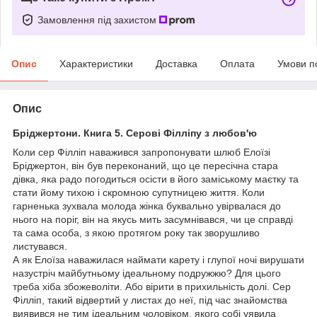
Замовлення під захистом
Опис
Характеристики
Доставка
Оплата
Умови п
Опис
Бріджертони. Книга 5. Серові Філліпу з любов'ю
Коли сер Філліп наважився запропонувати шлюб Елоїзі
Бріджертон, він був переконаний, що це пересічна стара
дівка, яка радо погодиться осісти в його заміському маєтку та
стати йому тихою і скромною супутницею життя. Коли
гарненька зухвала молода жінка буквально увірвалася до
нього на поріг, він на якусь мить засумнівався, чи це справді
та сама особа, з якою протягом року так зворушливо
листувався.
А як Елоїза наважилася наймати карету і глупої ночі вирушати
назустріч майбутньому ідеальному подружжю? Для цього
треба хіба збожеволіти. Або вірити в прихильність долі. Сер
Філліп, такий відвертий у листах до неї, під час знайомства
виявився не тим ідеальним чоловіком, якого собі уявила