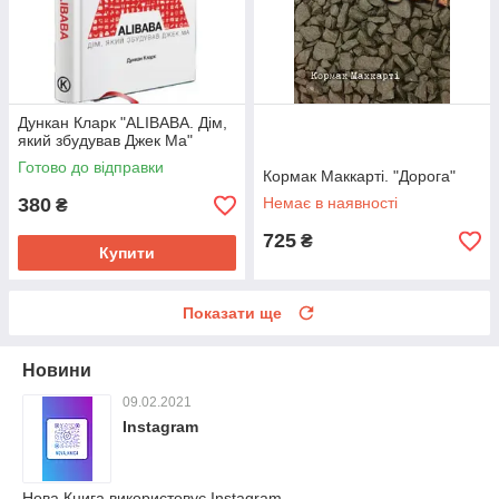
Дункан Кларк "ALIBABA. Дім,
який збудував Джек Ма"
Готово до відправки
Кормак Маккарті. "Дорога"
380
Немає в наявності
₴
725
₴
Купити
Показати ще
Новини
09.02.2021
Instagram
Нова Книга використовує Instagram