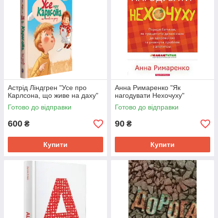
Астрід Ліндгрен "Усе про
Анна Римаренко "Як
Карлсона, що живе на даху"
нагодувати Нехочуху"
Готово до відправки
Готово до відправки
600
90
₴
₴
Купити
Купити