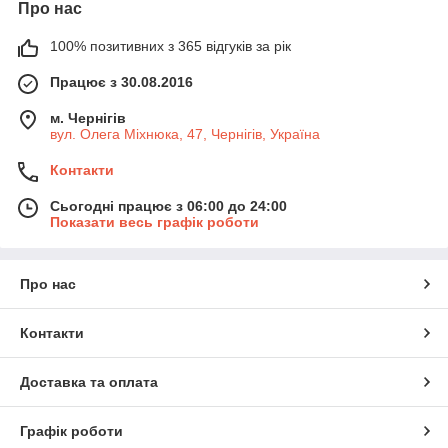
Про нас
— дитячої літератури
— подарункових видань
100% позитивних з 365 відгуків за рік
— науково-популярної літератури
Працює з 30.08.2016
— путівників по країнах та містах світу
м. Чернігів
— спеціалізованих словників і розмовників
вул. Олега Міхнюка, 47, Чернігів, Україна
— художньої літератури
Контакти
— книг провідних світових експертів у галузі економіки,
управління, бізнес-стратегії, лідерства, психології, сучасних
Сьогодні працює з 06:00 до 24:00
технологій і інновацій
Показати весь графік роботи
Основна діяльність: продаж сучасних видань. Але в
асортименті є також супутній товар: ігри, блокноти, календарі.
Про нас
Завжди раді новому співробітництву. Активно вивчаємо всі
новинки, тому консультація нашого магазину завжди на
вищому рівні.
Контакти
Доставка та оплата
Графік роботи