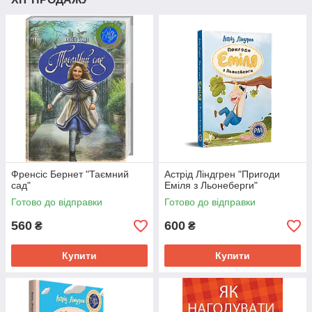
Френсіс Бернет "Таємний
Астрід Ліндгрен "Пригоди
сад"
Еміля з Льонеберги"
Готово до відправки
Готово до відправки
560
600
₴
₴
Купити
Купити