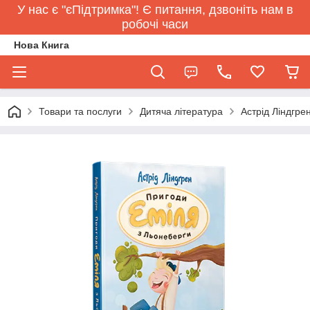
У нас є "єПідтримка"! Є питання, дзвоніть нам в
робочі часи
Нова Книга
Товари та послуги
Дитяча література
Астрід Ліндгре