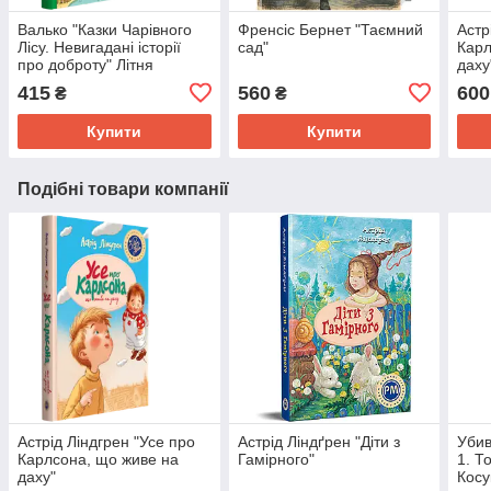
Валько "Казки Чарівного
Френсіс Бернет "Таємний
Астр
Лісу. Невигадані історії
сад"
Карл
про доброту" Літня
даху
обкладинка
415
560
600
₴
₴
Купити
Купити
Подібні товари компанії
Астрід Ліндгрен "Усе про
Астрід Ліндґрен "Діти з
Убив
Карлсона, що живе на
Гамірного"
1. Т
даху"
Косу