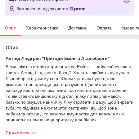
Замовлення під захистом
Опис
Характеристики
Доставка
Оплата
Умови п
Опис
Астрід Ліндгрен "Пригоди Еміля з Льонеберги"
Більш ніж пів століття трилогія про Еміля — найулюбленіша з
книжок Астрід Ліндґрен у Швеції. Знають і люблять пустуна з
Льонеберґи в усьому світі. Юним читачам буде цікаво
дізнатися про пригоди цього розумного, допитливого і
винахідливого хлопчика, який постійно потрапляє в халепи.
То він ставить мишоловку під стіл, в яку потім упіймався…
батько, то змушує наймичку Ліну стрибати з даху, щоб вирвати
зуба, то підіймає на флагшток сестричку Іду, щоб вона
побачила околиці, то викопує яму-пастку для вовка, в якій
опиняється начальниця притулку для бідних…
Приховати