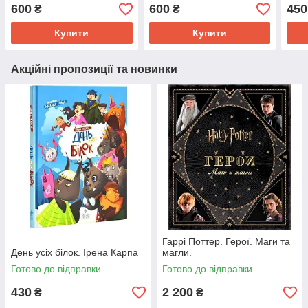
Канн
600
600
450
₴
₴
Купити
Купити
Акційні пропозиції та новинки
Гаррі Поттер. Герої. Маги та
День усіх білок. Ірена Карпа
магли.
Готово до відправки
Готово до відправки
430
2 200
₴
₴