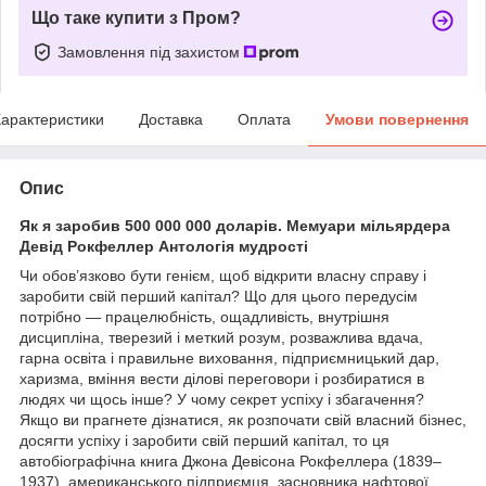
Що таке купити з Пром?
Замовлення під захистом
арактеристики
Доставка
Оплата
Умови повернення
Опис
Як я заробив 500 000 000 доларів. Мемуари мільярдера
Девід Рокфеллер Антологія мудрості
Чи обов’язково бути генієм, щоб відкрити власну справу і
заробити свій перший капітал? Що для цього передусім
потрібно — працелюбність, ощадливість, внутрішня
дисципліна, тверезий і меткий розум, розважлива вдача,
гарна освіта і правильне виховання, підприємницький дар,
харизма, вміння вести ділові переговори і розбиратися в
людях чи щось інше? У чому секрет успіху і збагачення?
Якщо ви прагнете дізнатися, як розпочати свій власний бізнес,
досягти успіху і заробити свій перший капітал, то ця
автобіографічна книга Джона Девісона Рокфеллера (1839–
1937), американського підприємця, засновника нафтової