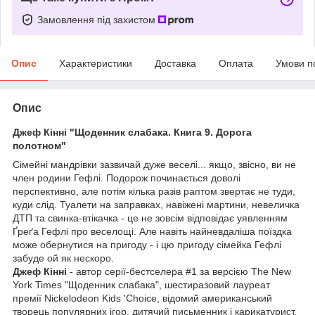
Замовлення під захистом
Опис
Характеристики
Доставка
Оплата
Умови п
Опис
Джеф Кінні "Щоденник слабака. Книга 9. Дорога
полотном"
Сімейні мандрівки зазвичай дуже веселі... якщо, звісно, ви не
член родини Гефлі. Подорож починається доволі
перспективно, але потім кілька разів раптом звертає не туди,
куди слід. Туалети на заправках, навіжені мартини, невеличка
ДТП та свинка-втікачка - це не зовсім відповідає уявленням
Ґреґа Гефлі про веселощі. Але навіть найневдаліша поїздка
може обернутися на пригоду - і цю пригоду сімейка Гефлі
забуде ой як нескоро.
Джеф Кінні
- автор серії-бестселера #1 за версією The New
York Times "Щоденник слабака", шестиразовий лауреат
премії Nickelodeon Kids 'Choice, відомий американський
творець популярних ігор, дитячий письменник і карикатурист.