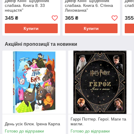
Джеф Кінні "Щоденник
Джеф Кінні "Щоденник
Джеф
слабака. Книга 8. 33
слабака. Книга 6. Стінна
слаб
нещастя"
Лихоманка"
345
365
355
₴
₴
Купити
Купити
Акційні пропозиції та новинки
Гаррі Поттер. Герої. Маги та
День усіх білок. Ірена Карпа
магли.
Готово до відправки
Готово до відправки