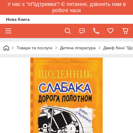
У нас є "єПідтримка"! Є питання, дзвоніть нам в
робочі часи
Нова Книга
Товари та послуги
Дитяча література
Джеф Кінні "Що