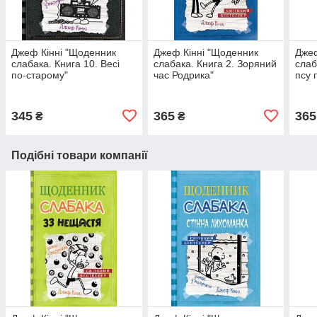
Джеф Кінні "Щоденник
Джеф Кінні "Щоденник
Джеф
слабака. Книга 10. Весі
слабака. Книга 2. Зоряний
слаб
по-старому"
час Родрика"
псу п
345
365
365
₴
₴
Подібні товари компанії