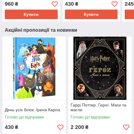
виховання та навчання
960
430
245
₴
₴
гітариста
Купити
Купити
Акційні пропозиції та новинки
Гаррі Поттер. Герої. Маги та
День усіх білок. Ірена Карпа
магли.
Готово до відправки
Готово до відправки
430
2 200
₴
₴