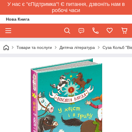
У нас є "єПідтримка"! Є питання, дзвоніть нам в
робочі часи
Нова Книга
Товари та послуги
Дитяча література
Суза Кольб "Вів