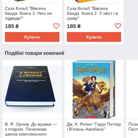
Суза Кольб "Вівсяна
Суза Кольб "Вівсяна
банда. Книга 3. Нюх не
банда. Книга 2. У хвіст і в
підведе!"
гриву"
185
185
₴
₴
Купити
Купити
Подібні товари компанії
В. Я. Орлов. До музики —
Дж. К. Ролінґ "Гаррі Поттер
Псих
з гітарою. Початкова
і В’язень Азкабану"
Ґюст
школа комплексного