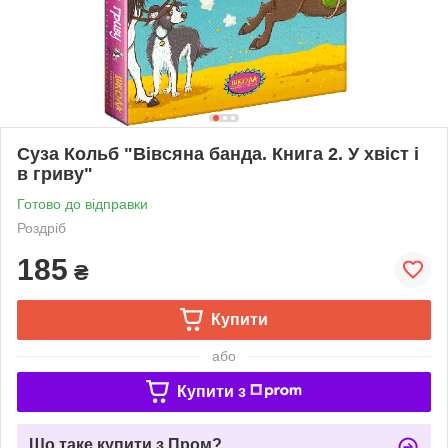
Суза Кольб "Вівсяна банда. Книга 2. У хвіст і
в гриву"
Готово до відправки
Роздріб
185
₴
Купити
або
Купити з
Що таке купити з Пром?