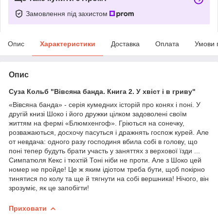
Замовлення під захистом
Опис
Характеристики
Доставка
Оплата
Умови 
Опис
Суза Кольб "Вівсяна банда. Книга 2. У хвіст і в гриву"
«Вівсяна банда» - серія кумедних історій про конях і поні. У
другій книзі Шоко і його дружки цілком задоволені своїм
життям на фермі «Блюмхенгоф». Гріються на сонечку,
розважаються, досхочу пасуться і дражнять госпож курей. Але
от невдача: одного разу господиня вбила собі в голову, що
поні тепер будуть брати участь у заняттях з верхової їзди ...
Симпатюля Кекс і тюхтій Тоні ніби не проти. Але з Шоко цей
номер не пройде! Це ж яким ідіотом треба бути, щоб покірно
тинятися по колу та ще й тягнути на собі вершника! Нічого, він
зрозуміє, як це запобігти!
Приховати