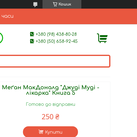
Кошик
 часи
+380 (98) 438-80-28
+380 (50) 658-92-45
Меґан МакДоналд "Джуді Муді -
лікарка" Книга 5
Готово до відправки
250 ₴
Купити