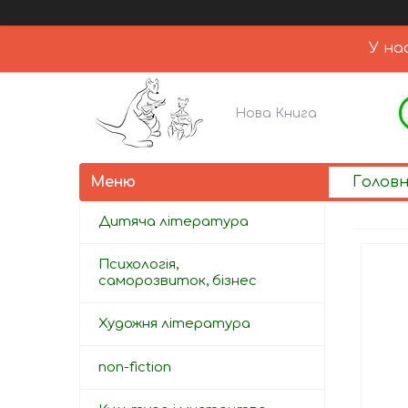
У на
Нова Книга
Голов
Дитяча література
Психологія,
саморозвиток, бізнес
Художня література
non-fiction