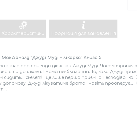
Характеристики
Інформація для замовлення
МакДоналд "Джуді Муді - лікарка" Книга 5
та книга про пригоди дівчинки Джуді Муді. Часом трапляють
во йти до школи. І мама невблаганна. Та, коли Джуді прихо
 сидить… скелет! І це лише перша приємна несподіванка. 3
 допомогу, Джуді лікуватиме брата і навіть прооперує... 
нт…