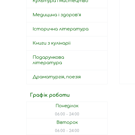
Культура і мистецтво
Медицина і здоров'я
Історична література
Книги з кулінарії
Подарункова
література
Драматургія, поезія
Графік роботи
Понеділок
06:00
24:00
Вівторок
06:00
24:00