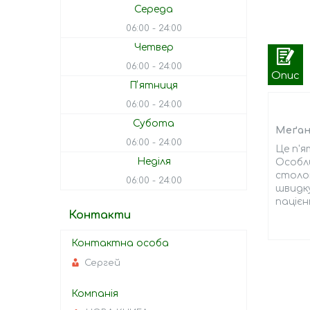
Середа
06:00
24:00
Четвер
06:00
24:00
Опис
Пʼятниця
06:00
24:00
Субота
Меґан 
06:00
24:00
Це п'я
Неділя
Особли
столом
06:00
24:00
швидку
паціє
Контакти
Сергей