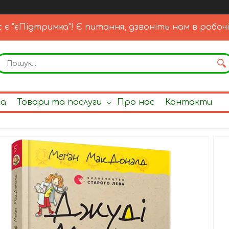
с є "єПідтримка"! Є питання, дзвоніть нам в робочі
на
Товари та послуги
Про нас
Контакти