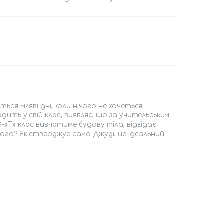
ся мляві дні, коли нічого не хочеться.
дить у свій клас, виявляє, що за учительським
-«Т» клас вивчатиме будову тіла, відвідає
Кого? Як стверджує сама Джуді, це ідеальний