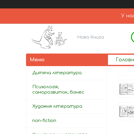
У на
Нова Книга
Голов
Дитяча література
Психологія,
саморозвиток, бізнес
Художня література
non-fiction