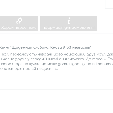
Характеристики
Інформація для замовлення
інні "Щоденник слабака. Книга 8. 33 нещастя"
Гефлі переслідують невдачі: його найкращий друг Роулі Дж
 нових друзів у середній школі ой як нелегко. До того ж Г
 стає «чарівна куля», що може дати відповіді на всі запи
ова історія про 33 нещастя?..