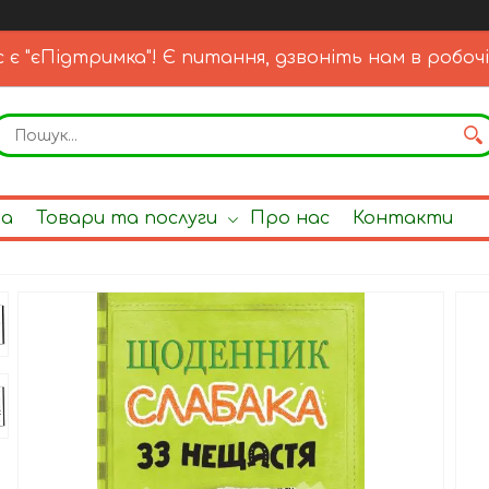
с є "єПідтримка"! Є питання, дзвоніть нам в робочі
на
Товари та послуги
Про нас
Контакти