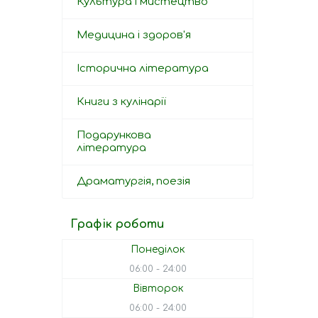
Культура і мистецтво
Медицина і здоров'я
Історична література
Книги з кулінарії
Подарункова
література
Драматургія, поезія
Графік роботи
Понеділок
06:00
24:00
Вівторок
06:00
24:00