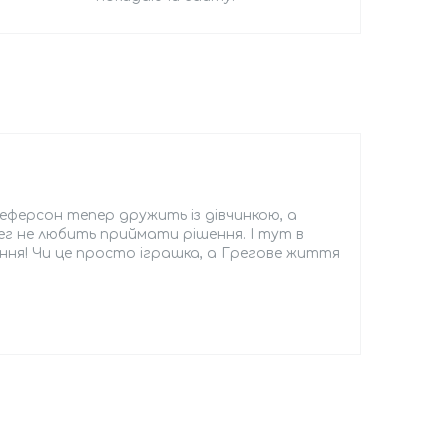
еферсон тепер дружить із дівчинкою, а
рег не любить приймати рішення. І тут в
тання! Чи це просто іграшка, а Грегове життя