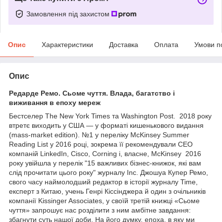
Замовлення під захистом
Опис
Характеристики
Доставка
Оплата
Умови п
Опис
Редарде Ремо. Сьоме чуття. Влада, багатство і
виживання в епоху мереж
Бестселер The New York Times та Washington Post. 2018 року
втретє виходить у США — у форматі кишенькового видання
(mass-market edition). №1 у переліку McKinsey Summer
Reading List у 2016 році, зокрема її рекомендували CEO
компаній LinkedIn, Cisco, Corning і, власне, McKinsey 2016
року увійшла у перелік "15 важливих бізнес-книжок, які вам
слід прочитати цього року" журналу Inc. Джошуа Купер Ремо,
свого часу наймолодший редактор в історії журналу Time,
експерт з Китаю, учень Генрі Кіссінджера й один з очільників
компанії Kissinger Associates, у своїй третій книжці «Сьоме
чуття» запрошує нас розділити з ним амбітне завдання:
збагнути суть нашої доби. На його думку, епоха, в яку ми