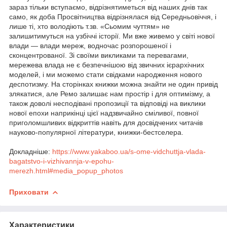
зараз тільки вступаємо, відрізнятиметься від наших днів так
само, як доба Просвітництва відрізнялася від Середньовіччя, і
лише ті, хто володіють т.зв. «Сьомим чуттям» не
залишитимуться на узбіччі історії. Ми вже живемо у світі нової
влади — влади мереж, водночас розпорошеної і
сконцентрованої. Зі своїми викликами та перевагами,
мережева влада не є безпечнішою від звичних ієрархічних
моделей, і ми можемо стати свідками народження нового
деспотизму. На сторінках книжки можна знайти не один привід
злякатися, але Ремо залишає нам простір і для оптимізму, а
також доволі несподівані пропозиції та відповіді на виклики
нової епохи наприкінці цієї надзвичайно сміливої, повної
приголомшливих відкриттів навіть для досвідчених читачів
науково-популярної літератури, книжки-бестселера.
Докладніше:
https://www.yakaboo.ua/s-ome-vidchuttja-vlada-
bagatstvo-i-vizhivannja-v-epohu-
merezh.html#media_popup_photos
Приховати
Характеристики