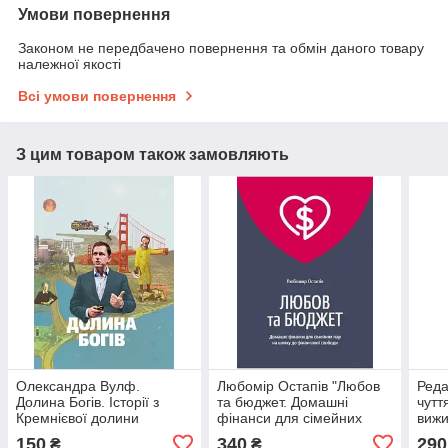
Умови повернення
Законом не передбачено повернення та обмін даного товару
належної якості
Всі умови повернення
З цим товаром також замовляють
Олександра Вулф.
Любомір Остапів "Любов
Реда
Долина Богів. Історії з
та бюджет. Домашні
чутт
Кремнієвої долини
фінанси для сімейних
вижи
пар"
150
340
290
₴
₴