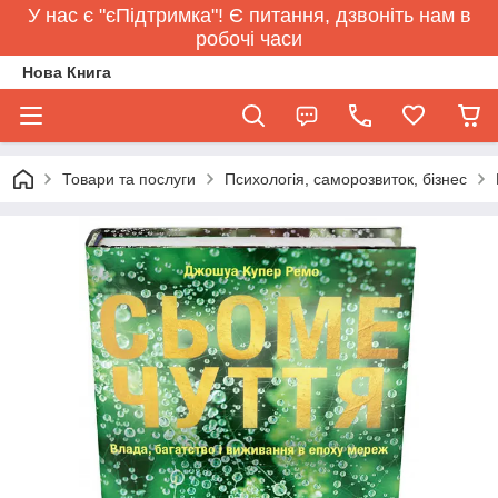
У нас є "єПідтримка"! Є питання, дзвоніть нам в
робочі часи
Нова Книга
Товари та послуги
Психологія, саморозвиток, бізнес