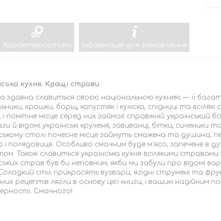
Характеристики
Інформація для замовлення
нська кухня. Кращі страви
а здавна славиться своєю національною кухнею — її багат
ьники, крошки, борщ, капустяк і куліска, спідниці та всіляк
 і помітне місце серед них займає справжній український 
аги й відомі українські крученя, завиванці, бітки, сиченики 
ському столі почесне місце займуть смажена та душина, печ
 і полядовиця. Особливо смачним буде м'ясо, запечене в д
ом. Також славиться українська кухня всілякими стравами
ських страв був би неповним, якби ми забули про відомі вар
 Солодкий стіл прикрасять вузвари, ягідні струмені та фру
ьних рецептів лягли в основу цієї книги, і вашим надійним п
ерності. Смачного!