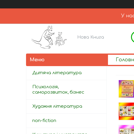
У на
Нова Книга
Голов
Дитяча література
Психологія,
саморозвиток, бізнес
Художня література
non-fiction