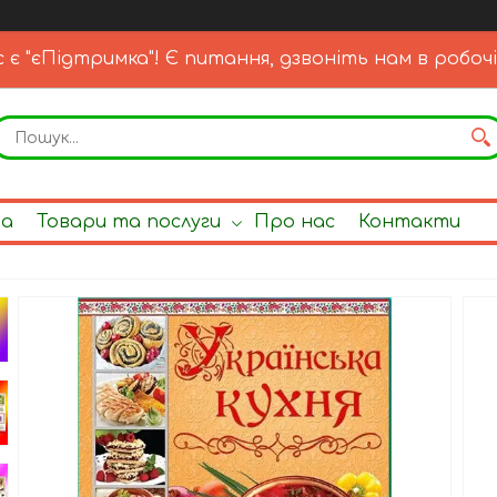
с є "єПідтримка"! Є питання, дзвоніть нам в робочі
на
Товари та послуги
Про нас
Контакти