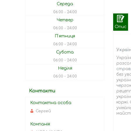
Середа
06:00
24:00
Четвер
Опис
06:00
24:00
Пʼятниця
06:00
24:00
Украї
Субота
Україн
06:00
24:00
розсол
Неділя
страв,
без ув
06:00
24:00
україн
чергою
Контакти
рецепт
україн
коржі.
унікал
Сергей
майст