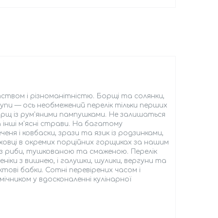
ством і різноманітністю. Борщі та солянки,
і супи — ось необмежений перелік тільки перших
борщ із рум'яними пампушками. Не залишаться
та інші м'ясні страви. На багатому
еня і ковбаски, зрази та язик із родзинками,
уховці в окремих порційних горщиках за нашим
 з риби, тушкованою та смаженою. Перелік
еніки з вишнею, і галушки, шулики, вергуни та
ктові бабки. Сотні перевірених часом і
омічником у вдосконаленні кулінарної