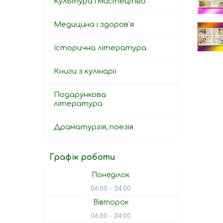
Культура і мистецтво
Медицина і здоров'я
Історична література
Книги з кулінарії
Подарункова
література
Драматургія, поезія
Графік роботи
Понеділок
06:00
24:00
Вівторок
06:00
24:00