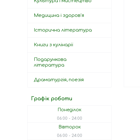
Культура і мистецтво
Медицина і здоров'я
Історична література
Книги з кулінарії
Подарункова
література
Драматургія, поезія
Графік роботи
Понеділок
06:00
24:00
Вівторок
06:00
24:00