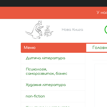
У на
Нова Книга
Голов
Дитяча література
Психологія,
саморозвиток, бізнес
Художня література
non-fiction