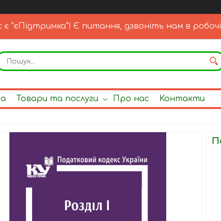
с є "єПідтримка"! Є питання, дзвоніть нам в робочі
на
Товари та послуги
Про нас
Контакти
П