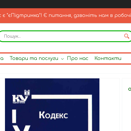
с є "єПідтримка"! Є питання, дзвоніть нам в робочі
на
Товари та послуги
Про нас
Контакти