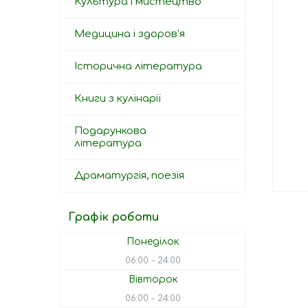
Культура і мистецтво
Медицина і здоров'я
Історична література
Книги з кулінарії
Подарункова
література
Драматургія, поезія
Графік роботи
Понеділок
06:00
24:00
Вівторок
06:00
24:00