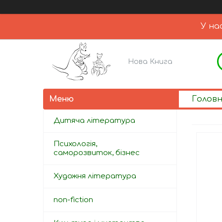
У на
Нова Книга
Голов
Дитяча література
Психологія,
саморозвиток, бізнес
Художня література
non-fiction