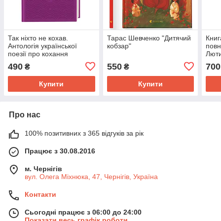
Так ніхто не кохав.
Тарас Шевченко "Дитячий
Книг
Антологія української
кобзар"
повн
поезії про кохання
Лют
490
550
700
₴
₴
Купити
Купити
Про нас
100% позитивних з 365 відгуків за рік
Працює з 30.08.2016
м. Чернігів
вул. Олега Міхнюка, 47, Чернігів, Україна
Контакти
Сьогодні працює з 06:00 до 24:00
Показати весь графік роботи