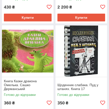
430
2 200
₴
₴
Купити
Купити
Книга Казки дракона
Омелька. Сашко
Щоденник слабака. Пуд у
Дерманський
штанях. Книга 17
Готово до відправки
Готово до відправки
360
350
₴
₴