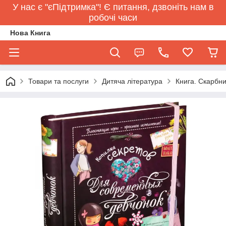
У нас є "єПідтримка"! Є питання, дзвоніть нам в
робочі часи
Нова Книга
Товари та послуги
Дитяча література
Книга. Скарбни