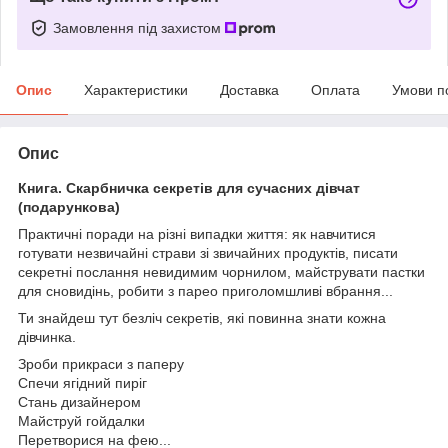
Замовлення під захистом
Опис
Характеристики
Доставка
Оплата
Умови п
Опис
Книга. Скарбничка секретів для сучасних дівчат
(подарункова)
Практичні поради на різні випадки життя: як навчитися
готувати незвичайні страви зі звичайних продуктів, писати
секретні послання невидимим чорнилом, майструвати пастки
для сновидінь, робити з парео приголомшливі вбрання...
Ти знайдеш тут безліч секретів, які повинна знати кожна
дівчинка.
Зроби прикраси з паперу
Спечи ягідний пиріг
Стань дизайнером
Майструй гойдалки
Перетворися на фею...