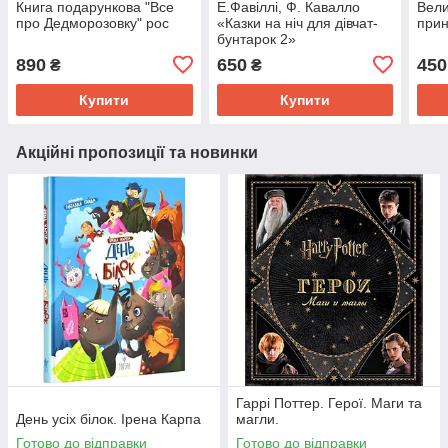
Книга подарункова "Все
Е.Фавіллі, Ф. Кавалло
Вели
про Дедморозовку" рос
«Казки на ніч для дівчат-
при
бунтарок 2»
890
650
450
₴
₴
Купити
Купити
Акційні пропозиції та новинки
Гаррі Поттер. Герої. Маги та
День усіх білок. Ірена Карпа
магли.
Готово до відправки
Готово до відправки