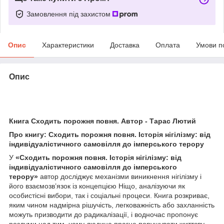
Замовлення під захистом
Опис
Характеристики
Доставка
Оплата
Умови п
Опис
Книга Сходить порожня повня. Автор - Тарас Лютий
Про книгу: Сходить порожня повня. Історія нігілізму: від
індивідуалістичного самовілля до імперського терору
У
«Сходить порожня повня. Історія нігілізму: від
індивідуалістичного самовілля до імперського
терору»
автор досліджує механізми виникнення нігілізму і
його взаємозв’язок із концепцією Ніщо, аналізуючи як
особистісні вибори, так і соціальні процеси. Книга розкриває,
яким чином надмірна рішучість, легковажність або захланність
можуть призводити до радикалізації, і водночас пропонує
роздуми над тим, чому людина прагне порушувати життєву