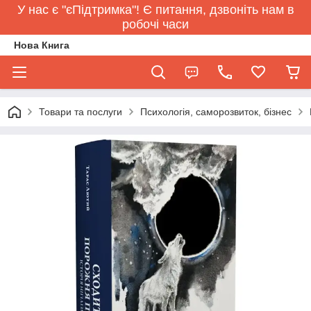
У нас є "єПідтримка"! Є питання, дзвоніть нам в
робочі часи
Нова Книга
Товари та послуги
Психологія, саморозвиток, бізнес