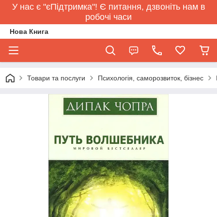
У нас є "єПідтримка"! Є питання, дзвоніть нам в
робочі часи
Нова Книга
Товари та послуги
Психологія, саморозвиток, бізнес