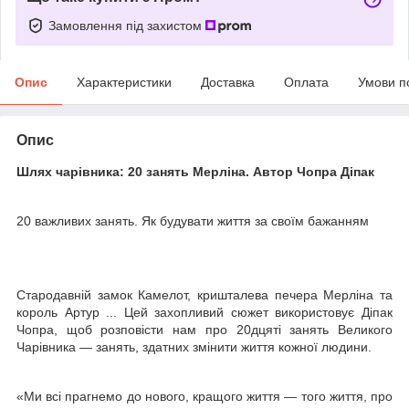
Замовлення під захистом
Опис
Характеристики
Доставка
Оплата
Умови п
Опис
Шлях чарівника: 20 занять Мерліна. Автор Чопра Діпак
20 важливих занять. Як будувати життя за своїм бажанням
Стародавній замок Камелот, кришталева печера Мерліна та
король Артур ... Цей захопливий сюжет використовує Діпак
Чопра, щоб розповісти нам про 20дцяті занять Великого
Чарівника — занять, здатних змінити життя кожної людини.
«Ми всі прагнемо до нового, кращого життя — того життя, про