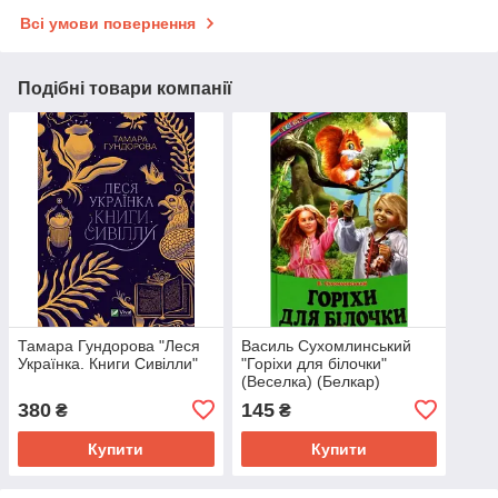
Всі умови повернення
Подібні товари компанії
Тамара Гундорова "Леся
Василь Сухомлинський
Українка. Книги Сивілли"
"Горіхи для білочки"
(Веселка) (Белкар)
380
145
₴
₴
Купити
Купити