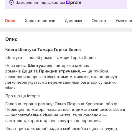
Замовлення під захистом
Опис
Характеристики
Доставка
Оплата
Умови п
Опис
Книга Шептуха Тамара Горіха Зерня
Шептуха — новий роман Тамари Горіха Зерня
Нова книга
Шептуха
від , авторки знакових
романів
Доця
та
Принцип втручання
, — це глибока
психологічна проза з відвертими мотивами, яка напрочуд
легко перегукується з переживаннями багатьох сучасних
жінок.
Про що ця історія
Головна героїня роману, Ольга Петрівна Кривенко, або ж
Первоцвіт по матері, намагається втримати свій шлюб. Ззовні
— респектабельне сімейне життя, та за фасадом —
самотність, страх старіння і внутрішня порожнеча.
Після тривалих спроб видати свій шлюб за щось значуще,