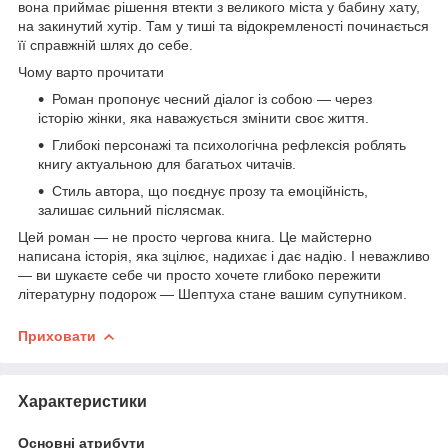
вона приймає рішення втекти з великого міста у бабину хату,
на закинутий хутір. Там у тиші та відокремленості починається
її справжній шлях до себе.
Чому варто прочитати
Роман пропонує чесний діалог із собою — через
історію жінки, яка наважується змінити своє життя.
Глибокі персонажі та психологічна рефлексія роблять
книгу актуальною для багатьох читачів.
Стиль автора, що поєднує прозу та емоційність,
залишає сильний післясмак.
Цей роман — не просто чергова книга. Це майстерно
написана історія, яка зцілює, надихає і дає надію. І неважливо
— ви шукаєте себе чи просто хочете глибоко пережити
літературну подорож — Шептуха стане вашим супутником.
Приховати
Характеристики
Основні атрибути