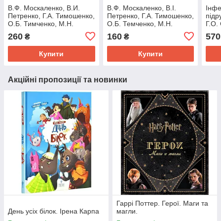
В.Ф. Москаленко, В.И.
В.Ф. Москаленко, В.І.
Інфе
Петренко, Г.А. Тимошенко,
Петренко, Г.А. Тимошенко,
підр
О.Б. Тимченко, М.Н.
О.Б. Темченко, М.Н.
Г.О.
Гришин "Фтизиатрия:
Грішин "Фтизіатрія:
Юрко
260
160
570
₴
₴
учебное пособие"
навчальний посібник"
Купити
Купити
Акційні пропозиції та новинки
Гаррі Поттер. Герої. Маги та
День усіх білок. Ірена Карпа
магли.