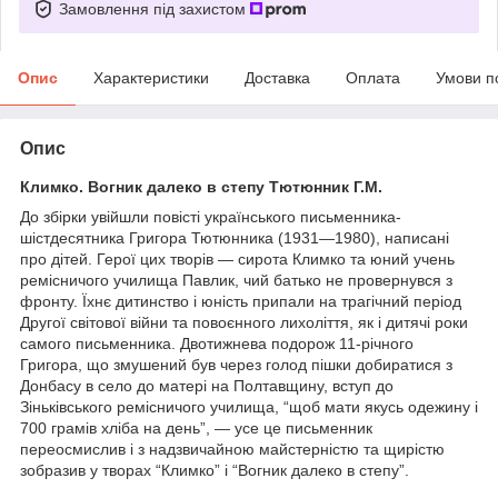
Замовлення під захистом
Опис
Характеристики
Доставка
Оплата
Умови п
Опис
Климко. Вогник далеко в степу Тютюнник Г.М.
До збірки увійшли повісті українського письменника-
шістдесятника Григора Тютюнника (1931—1980), написані
про дітей. Герої цих творів — сирота Климко та юний учень
ремісничого училища Павлик, чий батько не провернувся з
фронту. Їхнє дитинство і юність припали на трагічний період
Другої світової війни та повоєнного лихоліття, як і дитячі роки
самого письменника. Двотижнева подорож 11-річного
Григора, що змушений був через голод пішки добиратися з
Донбасу в село до матері на Полтавщину, вступ до
Зіньківського ремісничого училища, “щоб мати якусь одежину і
700 грамів хліба на день”, — усе це письменник
переосмислив і з надзвичайною майстерністю та щирістю
зобразив у творах “Климко” і “Вогник далеко в степу”.