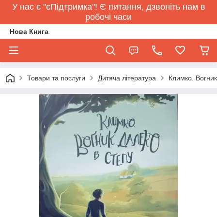
У нас є "єПідтримка"! Є питання, дзвоніть нам в
робочі часи
Нова Книга
Товари та послуги
Дитяча література
Климко. Вогник