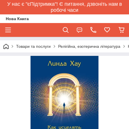
У нас є "єПідтримка"! Є питання, дзвоніть нам в
робочі часи
Нова Книга
Товари та послуги
Релігійна, езотерична література