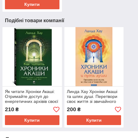
Купити
Подібні товари компанії
Як читати Хроніки Акаші:
Линда Хау Хроніки Акаші
Отримайте доступ до
та шлях душі. Перетвори
енергетичних архівів своєї
своє життя зі звичайного
душі. Хау
на Надзвичайну. Майка
210
200
₴
₴
Хау.
Купити
Купити