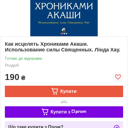
Как исцелять Хрониками Акаши.
Использование силы Священных. Лінда Хау.
Готово до відправки
Роздріб
190
₴
Купити
або
Купити з
Що таке купити з Пром?