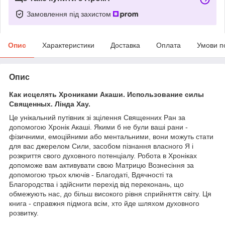
Замовлення під захистом
Опис
Характеристики
Доставка
Оплата
Умови п
Опис
Как исцелять Хрониками Акаши. Использование силы
Священных. Лінда Хау.
Це унікальний путівник зі зцілення Священних Ран за
допомогою Хронік Акаші. Якими б не були ваші рани -
фізичними, емоційними або ментальними, вони можуть стати
для вас джерелом Сили, засобом пізнання власного Я і
розкриття свого духовного потенціалу. Робота в Хроніках
допоможе вам активувати свою Матрицю Вознесіння за
допомогою трьох ключів - Благодаті, Вдячності та
Благородства і здійснити перехід від переконань, що
обмежують нас, до більш високого рівня сприйняття світу. Ця
книга - справжня підмога всім, хто йде шляхом духовного
розвитку.