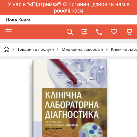
У нас є "єПідтримка"! Є питання, дзвоніть нам в
робочі часи
Нова Книга
Товари та послуги
Медицина і здоров'я
Клінічна лаб