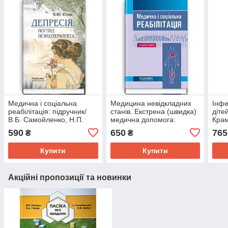
Медична і соціальна
Медицина невідкладних
Інфе
реабілітація: підручник/
станів. Екстрена (швидка)
діте
В.Б. Самойленко, Н.П.
медична допомога:
Крам
Яковенко, І.О. Петряшев
підручник
О.Р.
590
650
765
₴
₴
та ін. — 3-є видання
вид
Купити
Купити
Акційні пропозиції та новинки