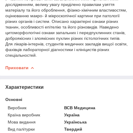
дослідженням, велику увагу приділено правилам узяття
матеріалу та його оброблення, фізико-хімічним властивостям,
оцінюванню макро- й мікроскопічної картини при патології
різних органів і систем. Описано характерні ознаки різних
тканин, особливості епітелію та його різновидів. Наведено
цитоморфологічні ознаки запальних і передпухлинних станів,
доброякісних і злоякісних пухлин різних ­гістологічних типів.
Для лікарів-інтернів, студентів медичних закладів вищої освіти,
фахівців лабораторної ­діагностики і клініцистів різних
спеціальностей.
Приховати
Характеристики
Основні
Виробник
ВСВ Медицина
Країна виробник
Україна
Мова видання
Українська
Вид палітурки
Твердий