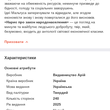
зважаючи на обмеженість ресурсів, неминуче призведе до
бідності, голоду та соціальних заворушень.
Ідеї Мальтуса заперечували та відкидали, але згодом
економісти знову і знову поверталися до його виснов­ків.
«Нарис про закон народонаселення»
— це погляд на
минуле та майбутнє людського добробуту, твір, який,
безумовно, входить до антології світової економічної класики.
Приховати
Характеристики
Основні атрибути
Виробник
Видавництво Арій
Країна виробник
Україна
Мова видання
Українська
Вид палітурки
Твердий
Кількість сторінок
240
Рік видання
2025