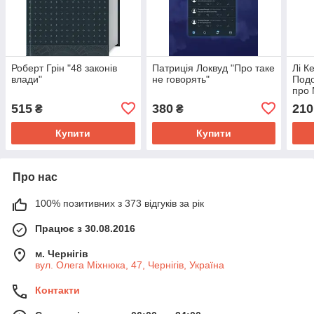
Роберт Грін "48 законів
Патриція Локвуд "Про таке
Лі К
влади"
не говорять"
Подо
про 
сімо
515
380
210
₴
₴
Купити
Купити
Про нас
100% позитивних з 373 відгуків за рік
Працює з 30.08.2016
м. Чернігів
вул. Олега Міхнюка, 47, Чернігів, Україна
Контакти