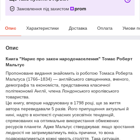
Замовлення під захистом
Опис
Характеристики
Доставка
Оплата
Умови п
Опис
Книга "Нарис про закон народонаселення" Томас Роберт
Мальтус
Пропоноване видання знайомить із роботою Томаса Роберта
Мальтуса (1766–1834) — англійського священника, вченого,
демографа та економіста, представника класичної
політекономії Англії, члена Лондонського королівського
товариства.
Цю книгу, вперше надруковану в 1798 році, ще за життя
автора перевидавали 5 разів. Його припущення актуальні й
нині, надто в контексті сучасних усесвітніх тенденцій,
спрямованих на оптимальне використання обмежених
ресурсів планети. Адже Мальтус стверджував: якщо зростання
людності не затримуватимуть якісь причини, то вона
подвоюватиметься кожні чверть століття. Така ситуація,