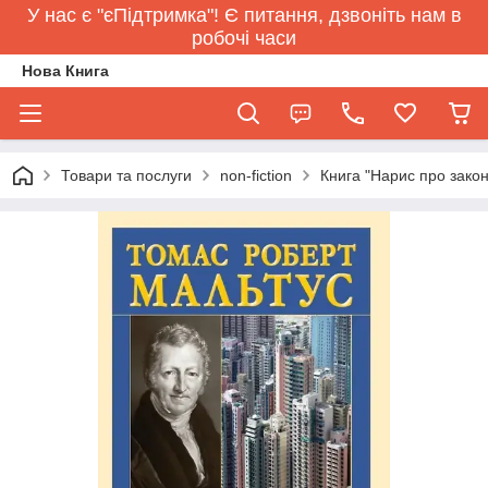
У нас є "єПідтримка"! Є питання, дзвоніть нам в
робочі часи
Нова Книга
Товари та послуги
non-fiction
Книга "Нарис про зако