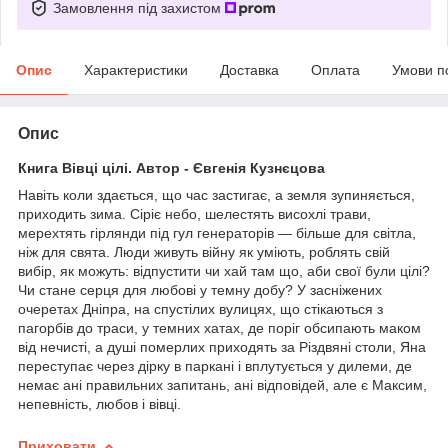
Замовлення під захистом
Опис
Характеристики
Доставка
Оплата
Умови п
Опис
Книга Вівці цілі. Автор - Євгенія Кузнєцова
Навіть коли здається, що час застигає, а земля зупиняється,
приходить зима. Сіріє небо, шелестять висохлі трави,
мерехтять гірлянди під гул генераторів — більше для світла,
ніж для свята. Люди живуть війну як уміють, роблять свій
вибір, як можуть: відпустити чи хай там що, аби свої були цілі?
Чи стане серця для любові у темну добу? У засніжених
очеретах Дніпра, на спустілих вулицях, що стікаються з
пагорбів до траси, у темних хатах, де поріг обсипають маком
від нечисті, а душі померлих приходять за Різдвяні столи, Яна
переступає через дірку в паркані і вплутується у дилеми, де
немає ані правильних запитань, ані відповідей, але є Максим,
непевність, любов і вівці.
Приховати