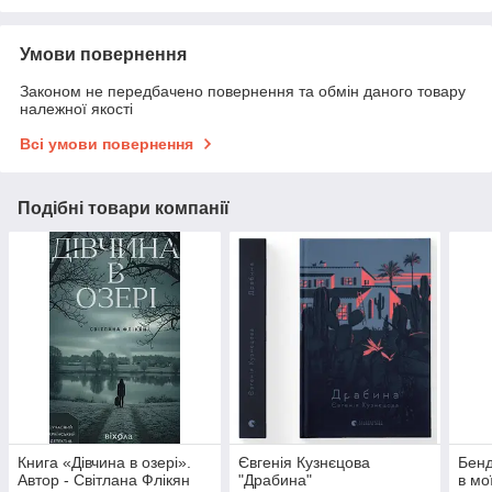
Умови повернення
Законом не передбачено повернення та обмін даного товару
належної якості
Всі умови повернення
Подібні товари компанії
Книга «Дівчина в озері».
Євгенія Кузнєцова
Бенд
Автор - Світлана Флікян
"Драбина"
в мо