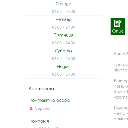
Середа
06:00
24:00
Четвер
06:00
24:00
Опис
Пʼятниця
06:00
24:00
Субота
Лише б
06:00
24:00
Три ро
Неділя
відпла
06:00
24:00
Вінтер
помиля
Контакти
болю. 
жертв
Настав
Сергей
мета 
помсти