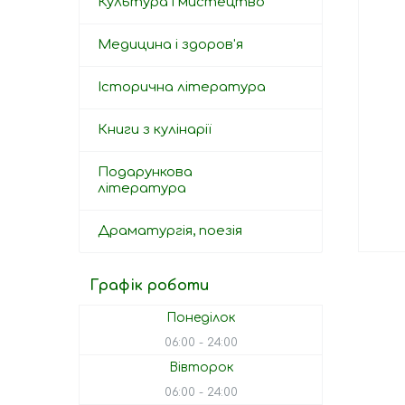
Культура і мистецтво
Медицина і здоров'я
Історична література
Книги з кулінарії
Подарункова
література
Драматургія, поезія
Графік роботи
Понеділок
06:00
24:00
Вівторок
06:00
24:00