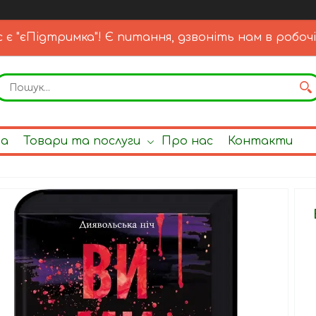
с є "єПідтримка"! Є питання, дзвоніть нам в робочі
на
Товари та послуги
Про нас
Контакти