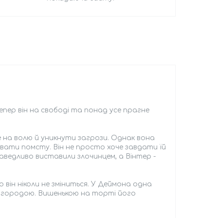
епер він на свободі та понад усе прагне
 на волю й уникнути загрози. Однак вона
увати помсту. Він не просто хоче завдати їй
аведливо виставили злочинцем, а Вінтер -
що він ніколи не зміниться. У Деймона одна
нагородою. Вишенькою на торті його