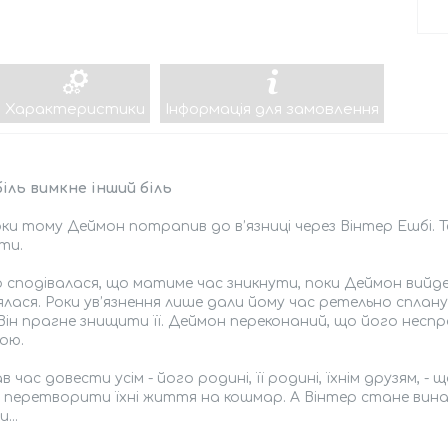
Характеристики
Інформація для замовлення
іль вимкне інший біль
ки тому Деймон потрапив до в’язниці через Вінтер Ешбі. Т
ти.
 сподівалася, що матиме час зникнути, поки Деймон вийде
лася. Роки ув’язнення лише дали йому час ретельно сплан
Він прагне знищити її. Деймон переконаний, що його неспр
ою.
 час довести усім - його родині, її родині, їхнім друзям, - 
- перетворити їхні життя на кошмар. А Вінтер стане ви
...