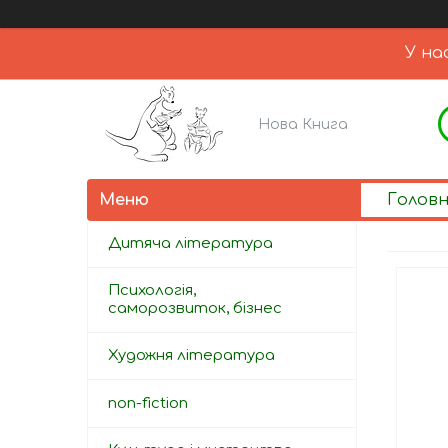
У на
Нова Книга
Голов
Дитяча література
Психологія,
саморозвиток, бізнес
Художня література
non-fiction