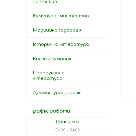
non-fiction
Культура і мистецтво
Медицина і здоров'я
Історична література
Книги з кулінарії
Подарункова
література
Драматургія, поезія
Графік роботи
Понеділок
06:00
24:00