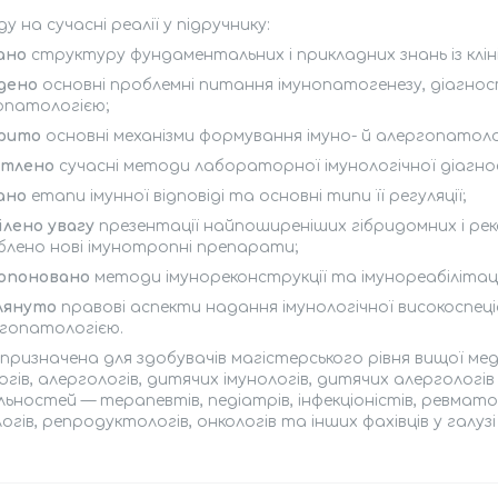
ду на сучасні реалії у підручнику:
сано
структуру фундаментальних і прикладних знань із клініч
едено
основні проблемні питання імунопатогенезу, діагнос­т
опатологією;
крито
основні механізми формування імуно- й алергопатолог
вітлено
сучасні методи лабораторної імунологічної діагно
сано
етапи імунної відповіді та основні типи її регуляції;
ілено увагу
презентації найпоширеніших гібридомних і ре­
лено нові імуно­тропні препарати;
ропоновано
методи імунореконструкції та імунореабілітаці
глянуто
правові аспекти надання імунологічної високоспеці
ргопатологією.
призначена для здобувачів магістерського рівня вищої медич
огів, алергологів, дитячих імунологів, дитячих алергологів
льностей — терапевтів, педіатрів, інфекціоністів, ревмато
логів, репродуктологів, онкологів та інших фахівців у галузі