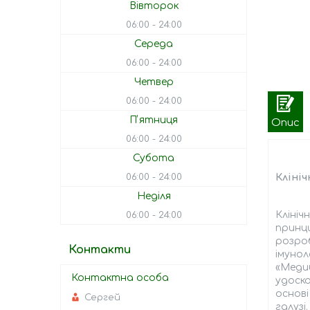
Вівторок
06:00
24:00
Середа
06:00
24:00
Четвер
06:00
24:00
Пʼятниця
Опис
06:00
24:00
Субота
06:00
24:00
Клініч
Неділя
Клініч
06:00
24:00
принци
розроб
Контакти
імунол
«Медиц
удоско
основі
Сергей
галузі.