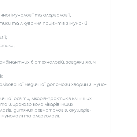
ної імунології та алергології;
ики та лікування пацієнтів з імуно- й
ії;
стики;
комбінантних біотехнологій, завдяки яким
ї;
алі­зованої медичної допомоги хворим з імуно-
ної освіти, лікарів-практиків клінічних
 та широкого кола лікарів інших
логів, дитячих ревматологів, акушерів-
 імунології та алергології.