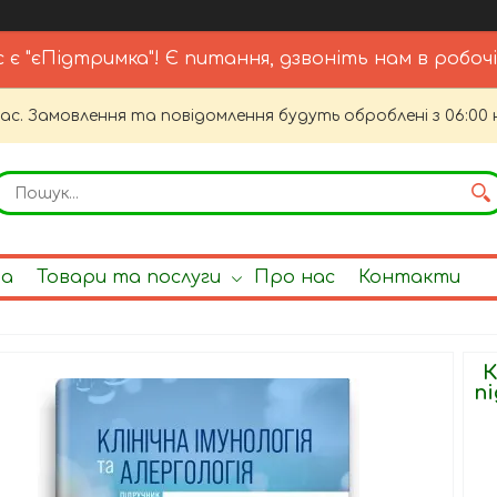
с є "єПідтримка"! Є питання, дзвоніть нам в робочі
час. Замовлення та повідомлення будуть оброблені з 06:00 
на
Товари та послуги
Про нас
Контакти
К
пі