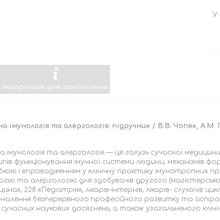
У
Інформація для замовлення
на імунологія та алергологія: підручник / В.В. Чопяк, А.М.
на імунологія та алергологія — це галузь сучасної медицин
пів функціонування імунної системи людини, механізмів фо
кою і впровадженням у клінічну практику імунотропних пре
огію та алерголо­гію для здобувачів другого (магістерськог
ина», 228 «Педіатрія», лікарів-інтернів, лікарів- слухачів ц
налення безпе­рервного професійного розвитку та аспір
 сучасних наукових досягнень, а також узагальнено­го кліні