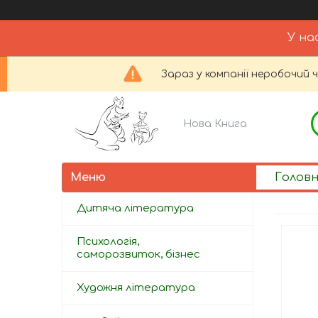
У на
Зараз у компанії неробочий 
Нова Книга
Голов
Дитяча література
Психологія,
саморозвиток, бізнес
Художня література