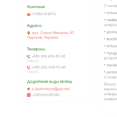
З огля
• опи
НОВА КНИГА
• нав
алерг
• роз
вул. Олега Міхнюка, 47,
Чернігів, Україна
• вис
• опи
• прид
+380 (98) 438-80-28
розроб
Сергій
• зап
+380 (50) 658-92-45
Сергій
• роз
й але
Книга 
s_kashnikovs@ukr.net
імунол
спеціа
+380506589245
гінеко