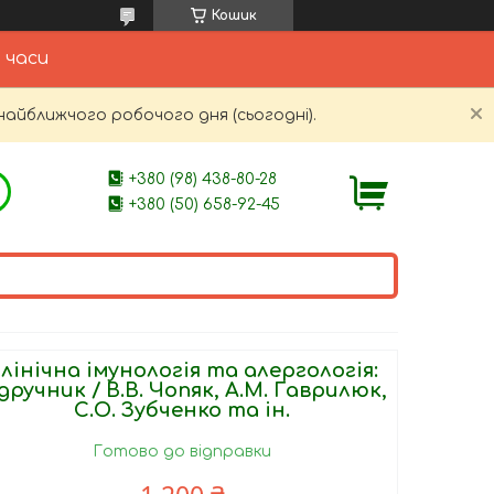
Кошик
 часи
найближчого робочого дня (сьогодні).
+380 (98) 438-80-28
+380 (50) 658-92-45
лінічна імунологія та алергологія:
дручник / В.В. Чопяк, А.М. Гаврилюк,
С.О. Зубченко та ін.
Готово до відправки