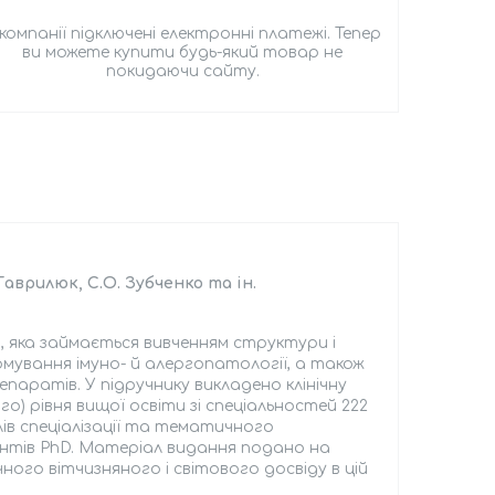
 компанії підключені електронні платежі. Тепер
ви можете купити будь-який товар не
покидаючи сайту.
 Гаврилюк, С.О. Зубченко та ін.
и, яка займається вивченням структури і
рмування імуно- й алергопатології, а також
паратів. У підручнику викладено клінічну
о) рівня вищої освіти зі спеці­альностей 222
иклів спеціалізації та тематичного
антів PhD. Матеріал видання подано на
чного вітчизняного і світового досвіду в цій