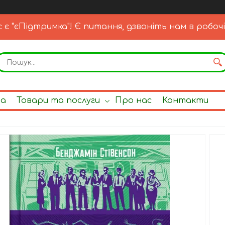
с є "єПідтримка"! Є питання, дзвоніть нам в робочі
на
Товари та послуги
Про нас
Контакти