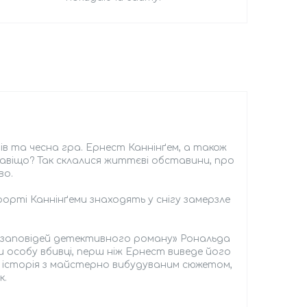
рів та чесна гра. Ернест Каннінґем, а також
 Навіщо? Так склалися життєві обставини, про
во.
урорті Каннінґеми знаходять у снігу замерзле
и заповідей детективного роману» Рональда
 особу вбивці, перш ніж Ернест виведе його
на історія з майстерно вибудуваним сюжетом,
к.