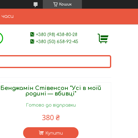
Кошик
 часи
+380 (98) 438-80-28
+380 (50) 658-92-45
Бенджамін Стівенсон "Усі в моїй
родині — вбивці"
Готово до відправки
380 ₴
Купити