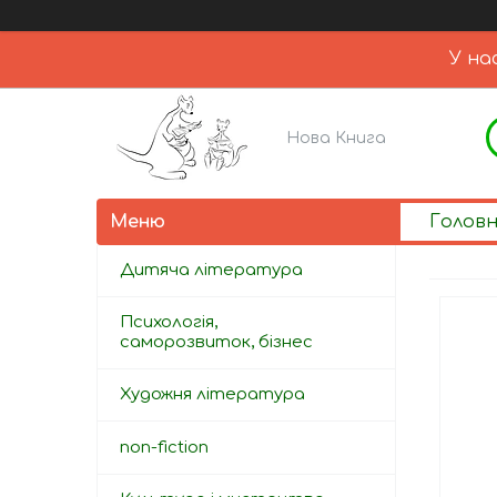
У на
Нова Книга
Голов
Дитяча література
Психологія,
саморозвиток, бізнес
Художня література
non-fiction