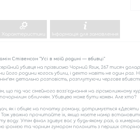
Характеристики
Інформація для замовлення
мін Стівенсон "Усі в моїй родині — вбивці"
серійний убивця на прізвисько Чорний Язик, 267 тисяч дола
ени його родини когось убили, і дехто навіть не один раз.
ннінґем детально розповість, розплутуючи чергове вбивст
тім, що під час сімейного возз’єднання на гірськолижному к
 почорнілим обличчям. Убивцею може бути кожен. Але хто?
ач, як і обіцяє на початку роману, дотримується «Десят
 Тож уважно прочитайте їх, якщо маєте намір встановити
ту воду. Утім фінал здивує вас у будь-якому разі, а химер
ю іронією та чорним гумором полонить з перших сторіно