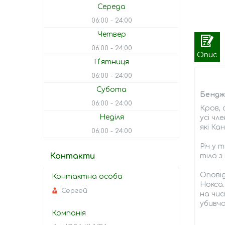
Середа
06:00
24:00
Четвер
06:00
24:00
Опис
Пʼятниця
06:00
24:00
Субота
Бенджа
06:00
24:00
Кров, 
Неділя
усі чл
які Ка
06:00
24:00
Річ у 
Контакти
тіло з
Оповід
Нокса.
Сергей
на чис
убивчо