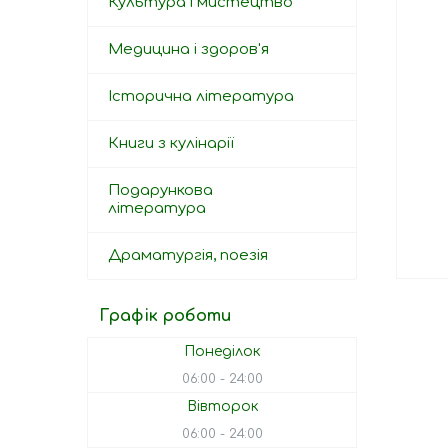
Культура і мистецтво
Медицина і здоров'я
Історична література
Книги з кулінарії
Подарункова
література
Драматургія, поезія
Графік роботи
Понеділок
06:00
24:00
Вівторок
06:00
24:00