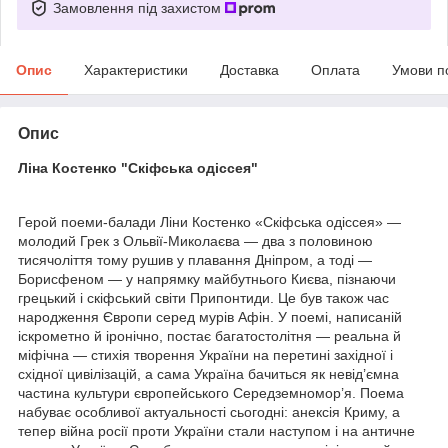
Замовлення під захистом
Опис
Характеристики
Доставка
Оплата
Умови п
Опис
Ліна Костенко "Скіфська одіссея"
Герой поеми-балади Ліни Костенко «Скіфська одіссея» —
молодий Грек з Ольвії-Миколаєва — два з половиною
тисячоліття тому рушив у плавання Дніпром, а тоді —
Борисфеном — у напрямку майбутнього Києва, пізнаючи
грецький і скіфський світи Припонтиди. Це був також час
народження Європи серед мурів Афін. У поемі, написаній
іскрометно й іронічно, постає багатостолітня — реальна й
міфічна — стихія творення України на перетині західної і
східної цивілізацій, а сама Україна бачиться як невід’ємна
частина культури європейського Середземномор’я. Поема
набуває особливої актуальності сьогодні: анексія Криму, а
тепер війна росії проти України стали наступом і на античне