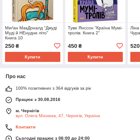
Меґан МакДоналд "Джуді
Туве Янссон "Країна Мумі-
Ліна
Муді й НЕнудне літо"
тролів. Книга 2"
Чур
Книга 10
250
450
520
₴
₴
Купити
Купити
Про нас
100% позитивних з 364 відгуків за рік
Працює з 30.08.2016
м. Чернігів
вул. Олега Міхнюка, 47, Чернігів, Україна
Контакти
Сьогодні працює з 06:00 до 24:00