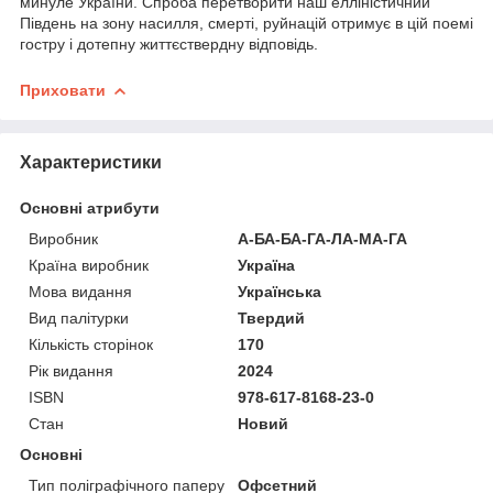
минуле України. Спроба перетворити наш елліністичний
Південь на зону насилля, смерті, руйнацій отримує в цій поемі
гостру і дотепну життєствердну відповідь.
Приховати
Характеристики
Основні атрибути
Виробник
А-БА-БА-ГА-ЛА-МА-ГА
Країна виробник
Україна
Мова видання
Українська
Вид палітурки
Твердий
Кількість сторінок
170
Рік видання
2024
ISBN
978-617-8168-23-0
Стан
Новий
Основні
Тип поліграфічного паперу
Офсетний