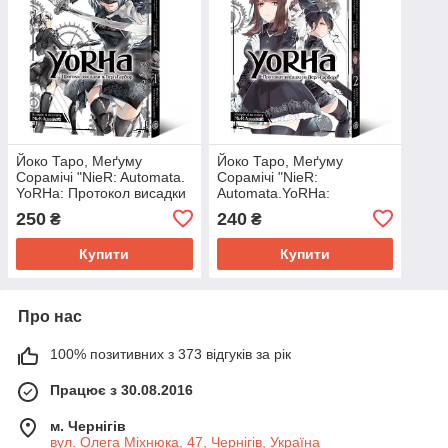
Йоко Таро, Меґуму
Йоко Таро, Меґуму
Сорамічі "NieR: Automata.
Сорамічі "NieR:
YoRHa: Протокол висадки
Automata.YoRHa:
в Перл-Гарбор. Том 1"
Протокол висадки в Перл-
250
240
₴
₴
Гарбор. Том 2"
Купити
Купити
Про нас
100% позитивних з 373 відгуків за рік
Працює з 30.08.2016
м. Чернігів
вул. Олега Міхнюка, 47, Чернігів, Україна