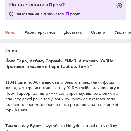
Що таке купити з Пром?
Замовлення під захистом
Опис
Характеристики
Доставка
Оплата
Умови п
Опис
Йоко Таро, Меґуму Сорамічі "NieR: Automata. YoRHa:
Протокол висадки в Перл-Гарбор. Том 3"
11941 рік н. е. Аби відвоювати Землю в машинних форм
життя, четверо членкинь загону YoRHa здійснили висадку в
Перл-Гарбор. За підтримки сил спротиву, відправлених на
планету двісті років тому, вони рушають до ліфтової зали
головного ворожого сервера, яка розташована на вершині
гори Ка’ала.
Тим часом у Бункері Футаба та Йоцуба загнані в глухий кут