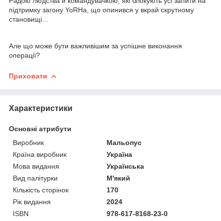
Радою людства й командувачкою, які блокують усі запити на
підтримку загону YoRHa, що опинився у вкрай скрутному
становищі…
Але що може бути важливішим за успішне виконання
операції?
Приховати
Характеристики
Основні атрибути
Виробник
Мальопус
Країна виробник
Україна
Мова видання
Українська
Вид палітурки
М'який
Кількість сторінок
170
Рік видання
2024
ISBN
978-617-8168-23-0