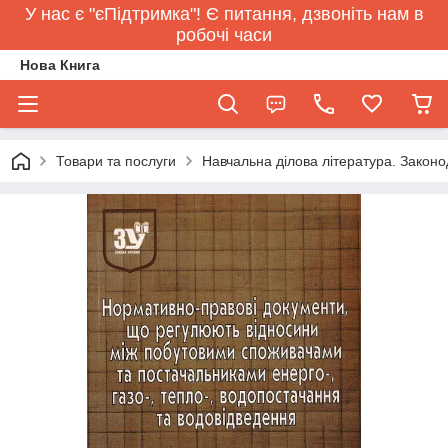
У нас є "єПідтримка"! Є питання, дзвоніть нам в
робочі часи
Нова Книга
Товари та послуги
Навчальна ділова література. Законо