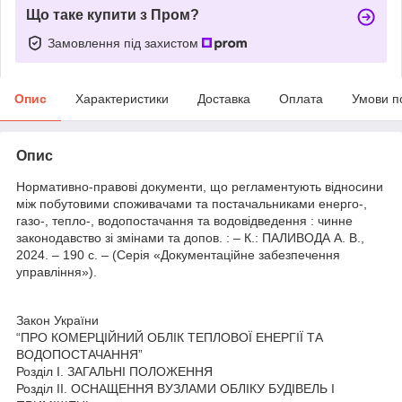
Що таке купити з Пром?
Замовлення під захистом
Опис
Характеристики
Доставка
Оплата
Умови п
Опис
Нормативно-правові документи, що регламентують відносини
між побутовими споживачами та постачальниками енерго-,
газо-, тепло-, водопостачання та водовідведення : чинне
законодавство зі змінами та допов. : – К.: ПАЛИВОДА А. В.,
2024. – 190 с. – (Серія «Документаційне забезпечення
управління»).
Закон України
“ПРО КОМЕРЦІЙНИЙ ОБЛІК ТЕПЛОВОЇ ЕНЕРГІЇ ТА
ВОДОПОСТАЧАННЯ”
Розділ I. ЗАГАЛЬНІ ПОЛОЖЕННЯ
Розділ II. ОСНАЩЕННЯ ВУЗЛАМИ ОБЛІКУ БУДІВЕЛЬ І