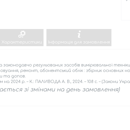
Характеристики
Інформація для замовлення
а законодавчо регульованих засобів вимірювальної техніки
овуання, ремонт, абонентський облік : збірник основних н
и та допов.
на 2024 р. – К.: ПАЛИВОДА А. В., 2024. – 108 с. – (Закони Укра
ається зі змінами на день замовлення)