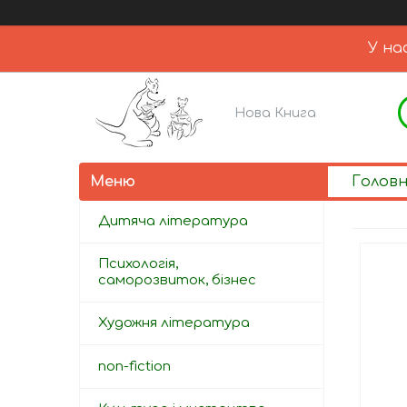
У на
Нова Книга
Голов
Дитяча література
Психологія,
саморозвиток, бізнес
Художня література
non-fiction