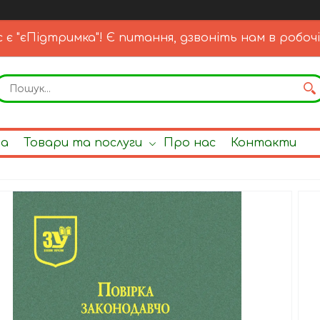
с є "єПідтримка"! Є питання, дзвоніть нам в робочі
на
Товари та послуги
Про нас
Контакти