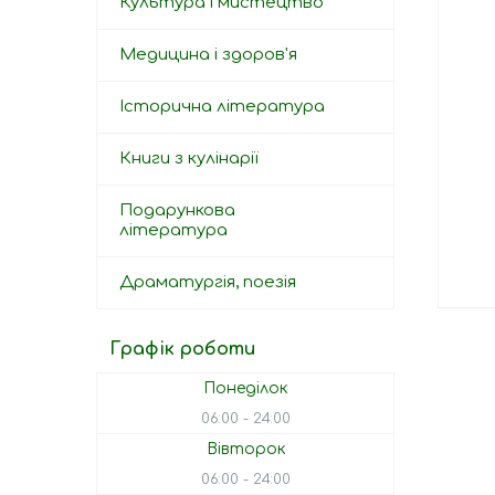
Культура і мистецтво
Медицина і здоров'я
Історична література
Книги з кулінарії
Подарункова
література
Драматургія, поезія
Графік роботи
Понеділок
06:00
24:00
Вівторок
06:00
24:00