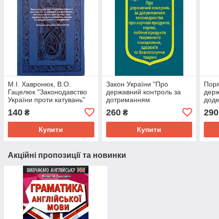
М.І. Хавронюк, В.О.
Закон України "Про
Поря
Гацелюк "Законодавство
державний контроль за
держ
України проти катувань"
дотриманням
дод
законодавства про харчові
зако
140
260
290
₴
₴
продукти"
Купити
Купити
Акційні пропозиції та новинки