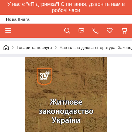
У нас є "єПідтримка"! Є питання, дзвоніть нам в
робочі часи
Нова Книга
Товари та послуги
Навчальна ділова література. Законо