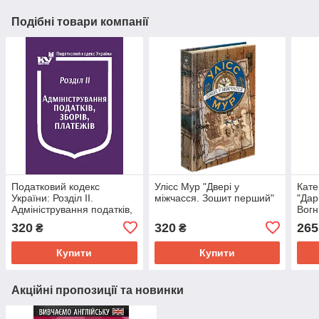
Подібні товари компанії
Податковий кодекс
Улісс Мур "Двері у
Кате
України: Розділ ІІ.
міжчасся. Зошит перший"
"Дар
Адміністрування податків,
Вогн
зборів, платежів
320
320
265
₴
₴
Купити
Купити
Акційні пропозиції та новинки