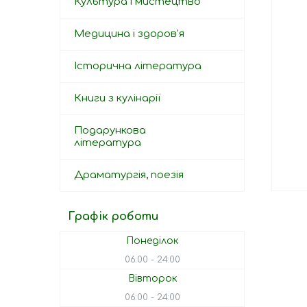
Культура і мистецтво
Медицина і здоров'я
Історична література
Книги з кулінарії
Подарункова
література
Драматургія, поезія
Графік роботи
Понеділок
06:00
24:00
Вівторок
06:00
24:00