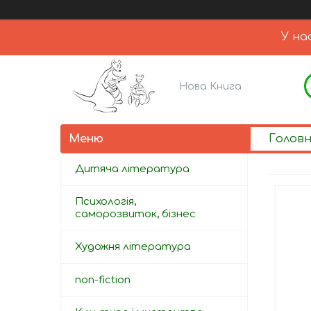
У на
Нова Книга
Голов
Дитяча література
Психологія,
саморозвиток, бізнес
Художня література
non-fiction