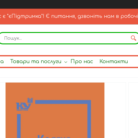
с є "єПідтримка"! Є питання, дзвоніть нам в робочі
на
Товари та послуги
Про нас
Контакти