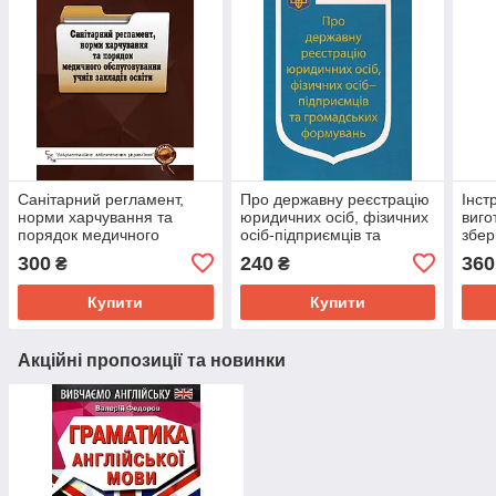
Санітарний регламент,
Про державну реєстрацію
Інст
норми харчування та
юридичних осіб, фізичних
виго
порядок медичного
осіб-підприємців та
збер
обслуговування учнів
громадських формувань
пере
300
240
360
₴
₴
закладів освіти
вико
вогн
Купити
Купити
пнев
Акційні пропозиції та новинки