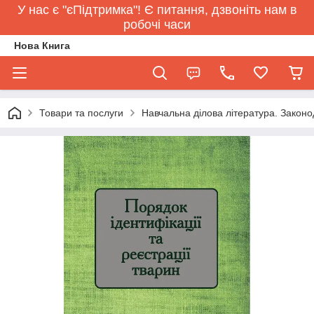
У нас є "єПідтримка"! Є питання, дзвоніть нам в
робочі часи
Нова Книга
Товари та послуги
Навчальна ділова література. Законо