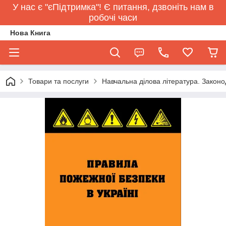
У нас є "єПідтримка"! Є питання, дзвоніть нам в
робочі часи
Нова Книга
Товари та послуги
Навчальна ділова література. Законо