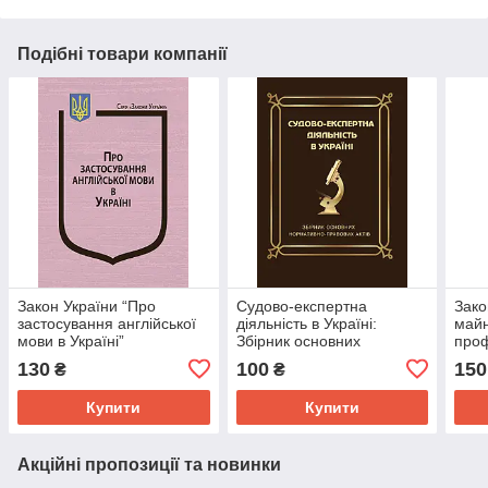
Подібні товари компанії
Закон України “Про
Судово-експертна
Зако
застосування англійської
діяльність в Україні:
майн
мови в Україні”
Збірник основних
проф
нормативно-правових
діял
130
100
150
₴
₴
актів
Укра
майн
Купити
Купити
Акційні пропозиції та новинки