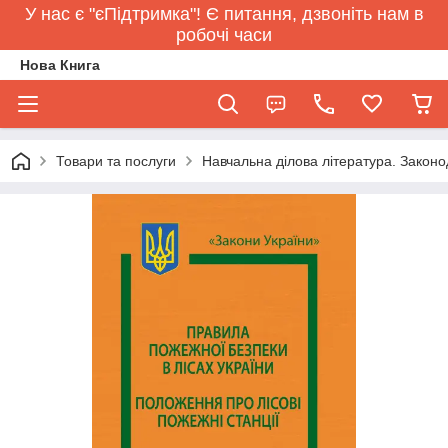
У нас є "єПідтримка"! Є питання, дзвоніть нам в
робочі часи
Нова Книга
Товари та послуги
Навчальна ділова література. Законо