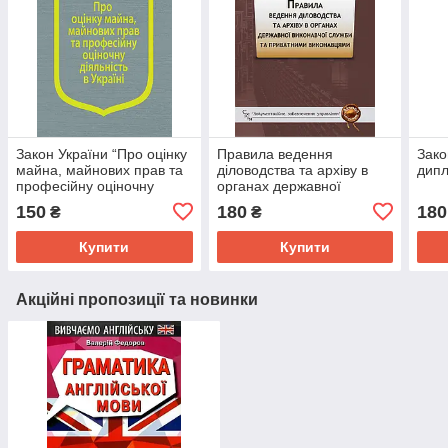
Закон України “Про оцінку
Правила ведення
Зако
майна, майнових прав та
діловодства та архіву в
дипл
професійну оціночну
органах державної
діяльність в Україні”Закон
виконавчої служби та
150
180
180
₴
₴
України “Про оцінку
приватними виконавцями
майна, майнов
Купити
Купити
Акційні пропозиції та новинки