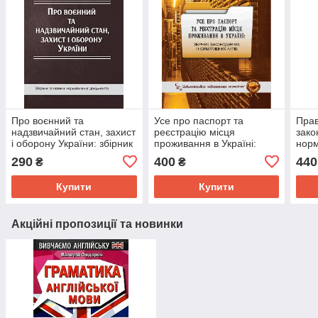
Про воєнний та
Усе про паспорт та
Прав
надзвичайний стан, захист
реєстрацію місця
зако
і оборону України: збірник
проживання в Україні:
норм
основних нормативних
збірник законодавчих і
290
400
440
₴
₴
документів
нормативних актів
Купити
Купити
Акційні пропозиції та новинки