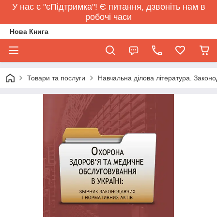
У нас є "єПідтримка"! Є питання, дзвоніть нам в
робочі часи
Нова Книга
Товари та послуги
Навчальна ділова література. Законо