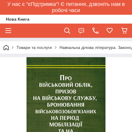
У нас є "єПідтримка"! Є питання, дзвоніть нам в
робочі часи
Нова Книга
Товари та послуги
Навчальна ділова література. Законо