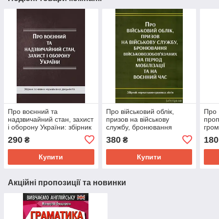
Про воєнний та
Про військовий облік,
Про
надзвичайний стан, захист
призов на військову
про
і оборону України: збірник
службу, бронювання
гром
основних нормативних
військовозобов'язаних на
війс
290
380
180
₴
₴
документів
період мобілізації
Збро
Купити
Купити
Акційні пропозиції та новинки