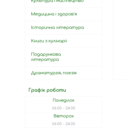
Культура і мистецтво
Медицина і здоров'я
Історична література
Книги з кулінарії
Подарункова
література
Драматургія, поезія
Графік роботи
Понеділок
06:00
24:00
Вівторок
06:00
24:00