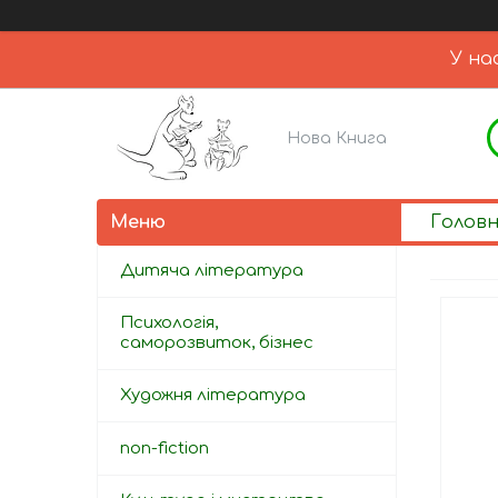
У на
Нова Книга
Голов
Дитяча література
Психологія,
саморозвиток, бізнес
Художня література
non-fiction