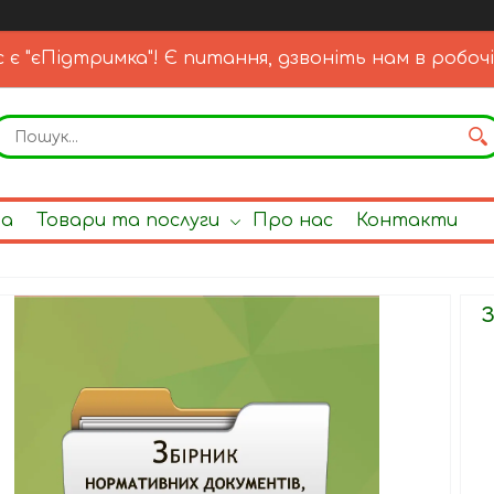
с є "єПідтримка"! Є питання, дзвоніть нам в робочі
на
Товари та послуги
Про нас
Контакти