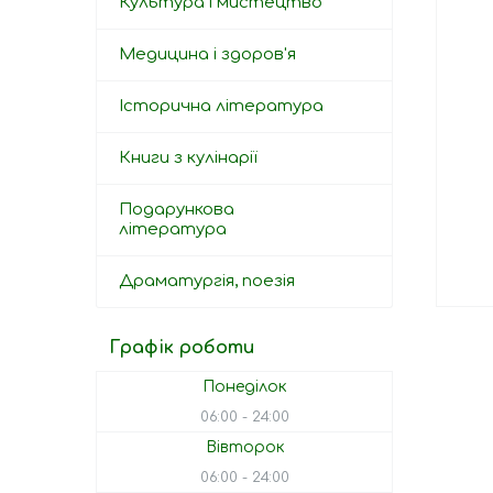
Культура і мистецтво
Медицина і здоров'я
Історична література
Книги з кулінарії
Подарункова
література
Драматургія, поезія
Графік роботи
Понеділок
06:00
24:00
Вівторок
06:00
24:00