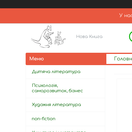
У на
Нова Книга
Голов
Дитяча література
Психологія,
саморозвиток, бізнес
Художня література
non-fiction