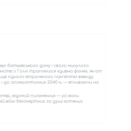
вері батьківського дому і свого минулого
стві з Голлі траплялася «дивна фігня», як-от
ємниця одного втраченого пам’яттю вікенду
 і до апокаліптичних 2040-х, — впливаючи на
ртер, відомий письменник — усі вони
ній війні безсмертних за душі кістяних