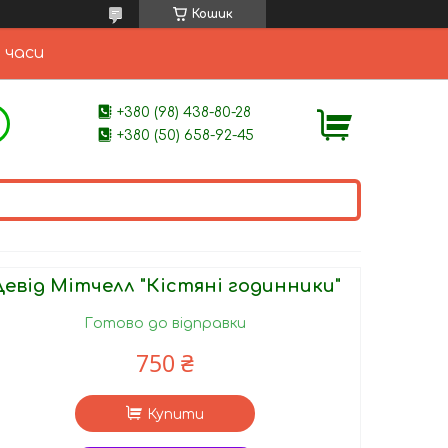
Кошик
 часи
+380 (98) 438-80-28
+380 (50) 658-92-45
евід Мітчелл "Кістяні годинники"
Готово до відправки
750 ₴
Купити