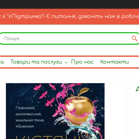
с є "єПідтримка"! Є питання, дзвоніть нам в робочі
на
Товари та послуги
Про нас
Контакти
Д