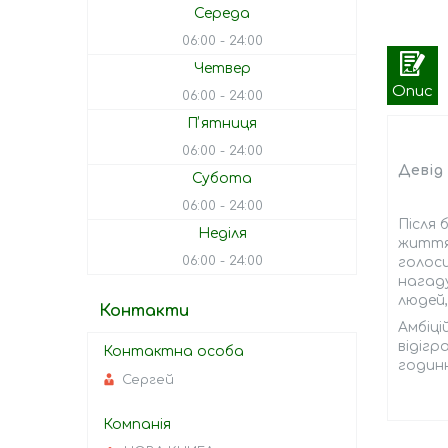
Середа
06:00
24:00
Четвер
Опис
06:00
24:00
Пʼятниця
06:00
24:00
Девід 
Субота
06:00
24:00
Після 
Неділя
життя.
06:00
24:00
голоси
нагаду
людей,
Контакти
Амбіці
відігр
годинн
Сергей