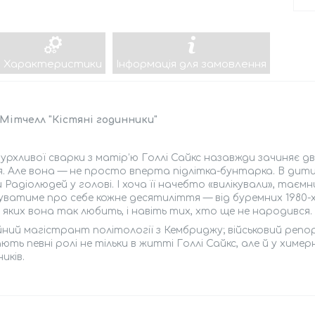
Характеристики
Інформація для замовлення
Мітчелл "Кістяні годинники"
бурхливої сварки з матір’ю Голлі Сайкс назавжди зачиняє д
 Але вона — не просто вперта підлітка-бунтарка. В дитин
 Радіолюдей у голові. І хоча її начебто «вилікували», та
ватиме про себе кожне десятиліття — від буремних 1980-х
 яких вона так любить, і навіть тих, хто ще не народився.
йний магістрант політології з Кембриджу; військовий репо
ають певні ролі не тільки в житті Голлі Сайкс, але й у химер
иків.