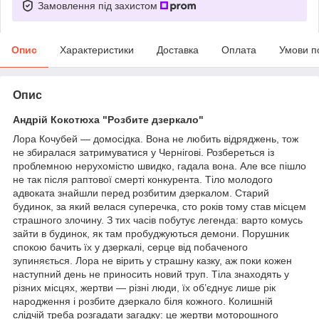
Замовлення під захистом
Опис
Характеристики
Доставка
Оплата
Умови п
Опис
Андрій Кокотюха "Розбите дзеркало"
Лора Кочубей — домосідка. Вона не любить відряджень, тож
не збиралася затримуватися у Чернігові. Розбереться із
проблемною нерухомістю швидко, гадала вона. Але все пішло
не так після раптової смерті конкурента. Тіло молодого
адвоката знайшли перед розбитим дзеркалом. Старий
будинок, за який велася суперечка, сто років тому став місцем
страшного злочину. З тих часів побутує легенда: варто комусь
зайти в будинок, як там пробуджуються демони. Порушник
спокою бачить їх у дзеркалі, серце від побаченого
зупиняється. Лора не вірить у страшну казку, аж поки кожен
наступний день не приносить новий труп. Тіла знаходять у
різних місцях, жертви — різні люди, їх об’єднує лише рік
народження і розбите дзеркало біля кожного. Колишній
слідчій треба розгадати загадку: це жертви моторошного