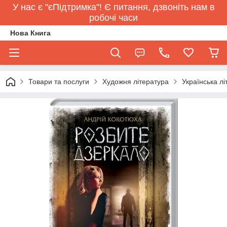
У нас є "єПідтримка"! Є питання, дзвоніть нам в
робочі часи
Нова Книга
Товари та послуги
Художня література
Українська л