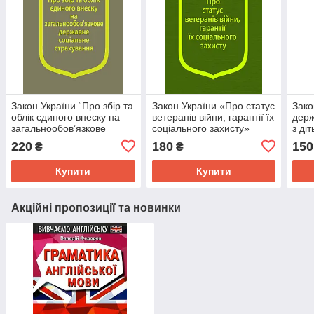
Закон України “Про збір та
Закон України «Про статус
Зако
облік єдиного внеску на
ветеранів війни, гарантії їх
держ
загальнообов’язкове
соціального захисту»
з ді
державне соціальне
соці
220
180
150
₴
₴
страхування”
мал
сім’
Купити
Купити
Акційні пропозиції та новинки