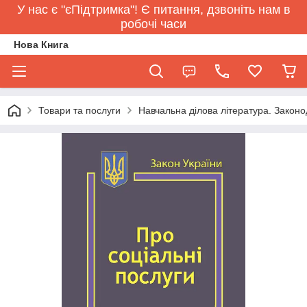
У нас є "єПідтримка"! Є питання, дзвоніть нам в
робочі часи
Нова Книга
Товари та послуги
Навчальна ділова література. Законо