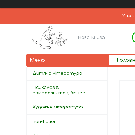
У на
Нова Книга
Голов
Дитяча література
Психологія,
саморозвиток, бізнес
Художня література
non-fiction