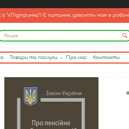
с є "єПідтримка"! Є питання, дзвоніть нам в робочі
на
Товари та послуги
Про нас
Контакти