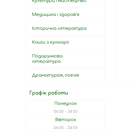
Культура і мистецтво
Медицина і здоров'я
Історична література
Книги з кулінарії
Подарункова
література
Драматургія, поезія
Графік роботи
Понеділок
06:00
24:00
Вівторок
06:00
24:00