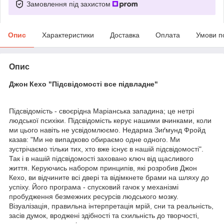
Замовлення під захистом
Опис
Характеристики
Доставка
Оплата
Умови п
Опис
Джон Кехо "Підсвідомості все підвладне"
Підсвідомість - своєрідна Маріанська западина; це нетрі
людської психіки. Підсвідомість керує нашими вчинками, коли
ми цього навіть не усвідомлюємо. Недарма Зиґмунд Фройд
казав: "Ми не випадково обираємо одне одного. Ми
зустрічаємо тільки тих, хто вже існує в нашій підсвідомості".
Так і в нашій підсвідомості заховано ключ від щасливого
життя. Керуючись набором принципів, які розробив Джон
Кехо, ви відчините всі двері та відімкнете брами на шляху до
успіху. Його програма - спусковий гачок у механізмі
пробудження безмежних ресурсів людського мозку.
Візуалізація, правильна інтерпретація мрій, сни та реальність,
засів думок, вроджені здібності та схильність до творчості,