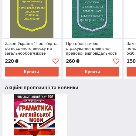
Закон України “Про збір та
Про обов’язкове
Зако
облік єдиного внеску на
страхування цивільно-
пенс
загальнообов’язкове
правової відповідальності
осіб
державне соціальне
власників наземних
війс
220
260
150
₴
₴
страхування”
транспортних засобів
деяк
Купити
Купити
Акційні пропозиції та новинки