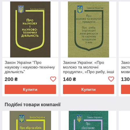
Закон України “Про
Закони України: «Про
Зако
наукову і науково-технічну
молоко та молочні
заст
діяльність”
продукти», «Про рибу, інші
мови
водні живі ресурси та
200
140
130
₴
₴
харчову продукцію з них»
Купити
Купити
Подібні товари компанії