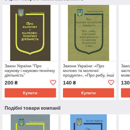
Закон України “Про
Закони України: «Про
Зако
наукову і науково-технічну
молоко та молочні
заст
діяльність”
продукти», «Про рибу, інші
мови
водні живі ресурси та
200
140
130
₴
₴
харчову продукцію з них»
Купити
Купити
Подібні товари компанії