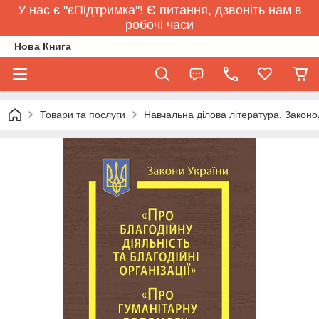
У нас є "єПідтримка"! Є питання, дзвоніть нам в
робочі часи
Нова Книга
Товари та послуги
Навчальна ділова література. Законо