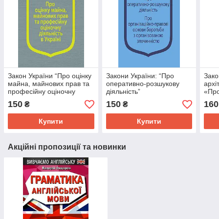
Закон України “Про оцінку
Закони України: “Про
Зако
майна, майнових прав та
оперативно-розшукову
архі
професійну оціночну
діяльність”
«Про
діяльність в Україні”Закон
міст
150
150
160
₴
₴
України “Про оцінку
майна, майнов
Купити
Купити
Акційні пропозиції та новинки