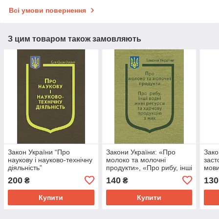
Всі умови повернення
З цим товаром також замовляють
Закон України “Про
Закони України: «Про
Зако
наукову і науково-технічну
молоко та молочні
заст
діяльність”
продукти», «Про рибу, інші
мови
водні живі ресурси та
200
140
130
₴
₴
харчову продукцію з них»
Купити
Купити