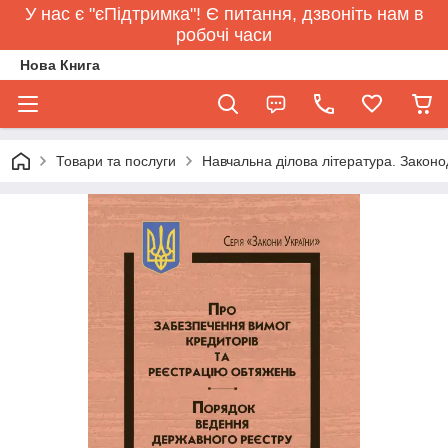
У нас є "єПідтримка"! Є питання, дзвоніть нам в
робочі часи
Нова Книга
Товари та послуги
Навчальна ділова література. Законо