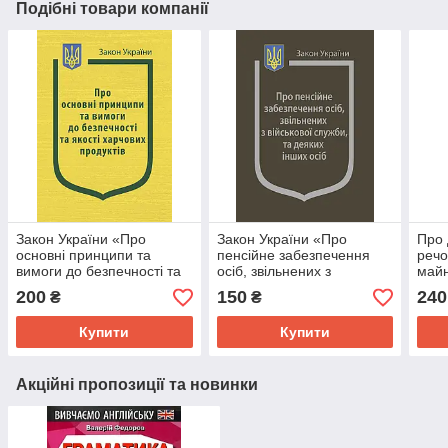
Подібні товари компанії
Закон України «Про
Закон України «Про
Про 
основні принципи та
пенсійне забезпечення
речо
вимоги до безпечності та
осіб, звільнених з
майн
якості харчових продуктів»
військової служби, та
200
150
240
₴
₴
деяких інших осіб»
Купити
Купити
Акційні пропозиції та новинки