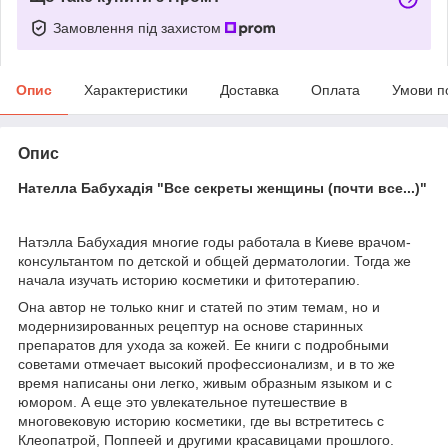
Замовлення під захистом
Опис
Характеристики
Доставка
Оплата
Умови п
Опис
Нателла Бабухадія "Все секреты женщины (почти все...)"
Натэлла Бабухадия многие годы работала в Киеве врачом-
консультантом по детской и общей дерматологии. Тогда же
начала изучать историю косметики и фитотерапию.
Она автор не только книг и статей по этим темам, но и
модернизированных рецептур на основе старинных
препаратов для ухода за кожей. Ее книги с подробными
советами отмечает высокий профессионализм, и в то же
время написаны они легко, живым образным языком и с
юмором. А еще это увлекательное путешествие в
многовековую историю косметики, где вы встретитесь с
Клеопатрой, Поппеей и другими красавицами прошлого.