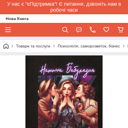
У нас є "єПідтримка"! Є питання, дзвоніть нам в
робочі часи
Нова Книга
Товари та послуги
Психологія, саморозвиток, бізнес