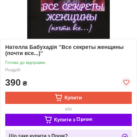
Нателла Бабухадія "Все секреты женщины
(почти все...)"
Готово до відправки
Роздріб
390
₴
Купити
або
Купити з
Що таке купити з Пром?