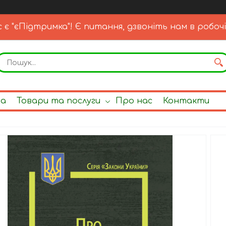
с є "єПідтримка"! Є питання, дзвоніть нам в робочі
на
Товари та послуги
Про нас
Контакти