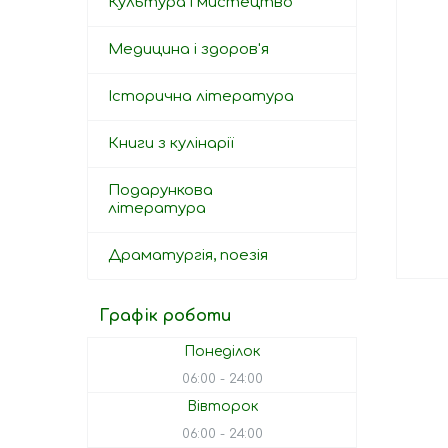
Культура і мистецтво
Медицина і здоров'я
Історична література
Книги з кулінарії
Подарункова
література
Драматургія, поезія
Графік роботи
Понеділок
06:00
24:00
Вівторок
06:00
24:00