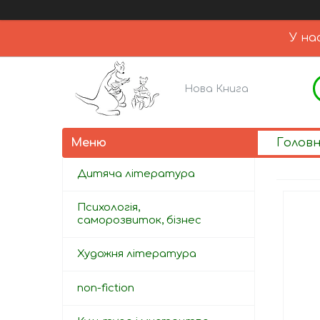
У на
Нова Книга
Голов
Дитяча література
Психологія,
саморозвиток, бізнес
Художня література
non-fiction