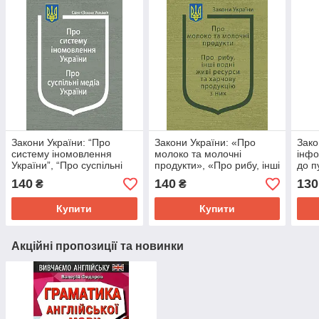
Закони України: “Про
Закони України: «Про
Зако
систему іномовлення
молоко та молочні
інфо
України”, “Про суспільні
продукти», «Про рибу, інші
до п
медіа України”
водні живі ресурси та
140
140
130
₴
₴
харчову продукцію з них»
Купити
Купити
Акційні пропозиції та новинки