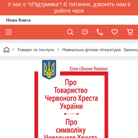
У нас є "єПідтримка"! Є питання, дзвоніть нам в
робочі часи
Нова Книга
Товари та послуги
Навчальна ділова література. Законо