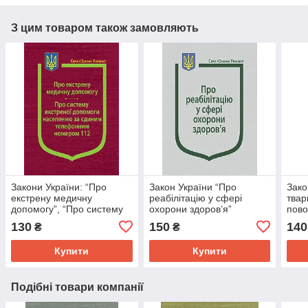
З цим товаром також замовляють
Закони України: “Про
Закон України “Про
Зако
екстрену медичну
реабілітацію у сфері
твар
допомогу”, “Про систему
охорони здоров’я”
пов
екстреної допомоги
130
150
140
₴
₴
населенню за єдиним
телефонним номером
Купити
Купити
112”
Подібні товари компанії